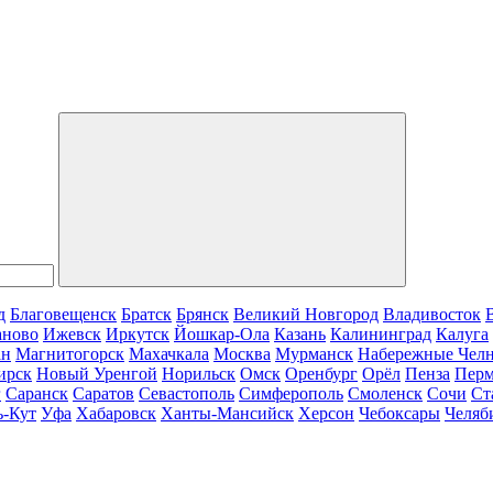
д
Благовещенск
Братск
Брянск
Великий Новгород
Владивосток
аново
Ижевск
Иркутск
Йошкар-Ола
Казань
Калининград
Калуга
ан
Магнитогорск
Махачкала
Москва
Мурманск
Набережные Чел
ирск
Новый Уренгой
Норильск
Омск
Оренбург
Орёл
Пенза
Пер
г
Саранск
Саратов
Севастополь
Симферополь
Смоленск
Сочи
Ст
ь-Кут
Уфа
Хабаровск
Ханты-Мансийск
Херсон
Чебоксары
Челяб