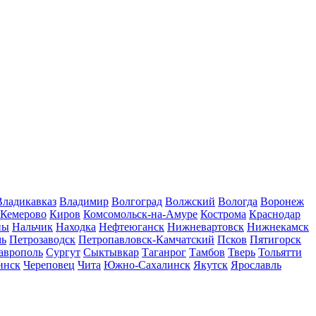
Владикавказ
Владимир
Волгоград
Волжский
Вологда
Воронеж
Кемерово
Киров
Комсомольск-на-Амуре
Кострома
Краснодар
ны
Нальчик
Находка
Нефтеюганск
Нижневартовск
Нижнекамск
мь
Петрозаводск
Петропавловск-Камчатский
Псков
Пятигорск
аврополь
Сургут
Сыктывкар
Таганрог
Тамбов
Тверь
Тольятти
инск
Череповец
Чита
Южно-Сахалинск
Якутск
Ярославль