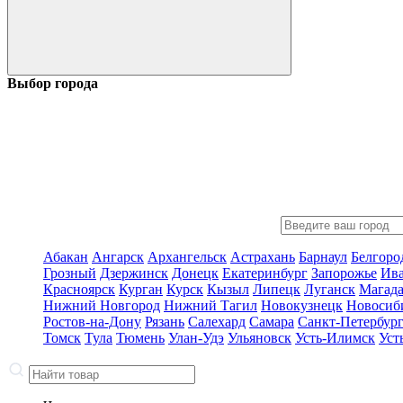
Выбор города
Абакан
Ангарск
Архангельск
Астрахань
Барнаул
Белгоро
Грозный
Дзержинск
Донецк
Екатеринбург
Запорожье
Ив
Красноярск
Курган
Курск
Кызыл
Липецк
Луганск
Магад
Нижний Новгород
Нижний Тагил
Новокузнецк
Новосиб
Ростов-на-Дону
Рязань
Салехард
Самара
Санкт-Петербур
Томск
Тула
Тюмень
Улан-Удэ
Ульяновск
Усть-Илимск
Уст