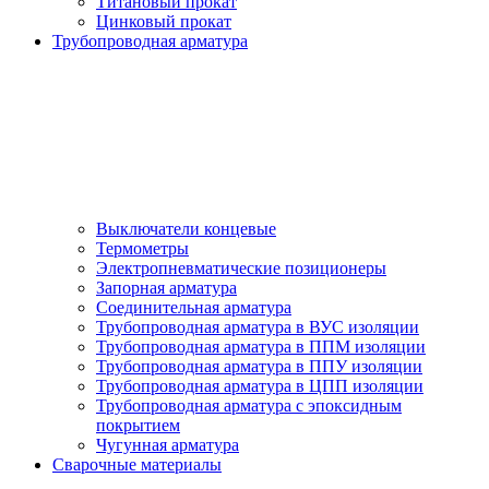
Титановый прокат
Цинковый прокат
Трубопроводная арматура
Выключатели концевые
Термометры
Электропневматические позиционеры
Запорная арматура
Соединительная арматура
Трубопроводная арматура в ВУС изоляции
Трубопроводная арматура в ППМ изоляции
Трубопроводная арматура в ППУ изоляции
Трубопроводная арматура в ЦПП изоляции
Трубопроводная арматура с эпоксидным
покрытием
Чугунная арматура
Сварочные материалы