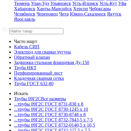
Тюмень
Улан-Удэ
Ульяновск
Усть-Илимск
Усть-Кут
Уфа
Хабаровск
Ханты-Мансийск
Херсон
Чебоксары
Челябинск
Череповец
Чита
Южно-Сахалинск
Якутск
Ярославль
Часто ищут
Кабель СИП
Электрод для сварки чугуна
Обратный клапан
Задвижка стальная фланцевая Ду-150
Труба НКТ
Перфорированный лист
Кладочная сварная сетка
Труба ГОСТ 632-80
Искать
Трубы 09Г2С
Все размеры
...трубы 09Г2С ГОСТ 8731-8
38 x 8
...трубы 09Г2С ГОСТ 8730-12
45 x 10
...трубы 09Г2С ГОСТ 8730-87
48 x 8
...трубы 09Г2С ГОСТ 8732-78
43,5 x 7,5
...трубы 09Г2С ГОСТ 8732-01
40,5 x 10,5
...трубы 09Г2С ГОСТ 8732-22
7,5 x 7,5