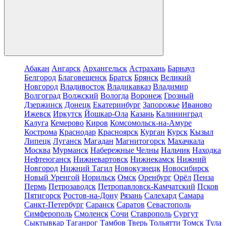
Абакан
Ангарск
Архангельск
Астрахань
Барнаул
Белгород
Благовещенск
Братск
Брянск
Великий
Новгород
Владивосток
Владикавказ
Владимир
Волгоград
Волжский
Вологда
Воронеж
Грозный
Дзержинск
Донецк
Екатеринбург
Запорожье
Иваново
Ижевск
Иркутск
Йошкар-Ола
Казань
Калининград
Калуга
Кемерово
Киров
Комсомольск-на-Амуре
Кострома
Краснодар
Красноярск
Курган
Курск
Кызыл
Липецк
Луганск
Магадан
Магнитогорск
Махачкала
Москва
Мурманск
Набережные Челны
Нальчик
Находка
Нефтеюганск
Нижневартовск
Нижнекамск
Нижний
Новгород
Нижний Тагил
Новокузнецк
Новосибирск
Новый Уренгой
Норильск
Омск
Оренбург
Орёл
Пенза
Пермь
Петрозаводск
Петропавловск-Камчатский
Псков
Пятигорск
Ростов-на-Дону
Рязань
Салехард
Самара
Санкт-Петербург
Саранск
Саратов
Севастополь
Симферополь
Смоленск
Сочи
Ставрополь
Сургут
Сыктывкар
Таганрог
Тамбов
Тверь
Тольятти
Томск
Тула