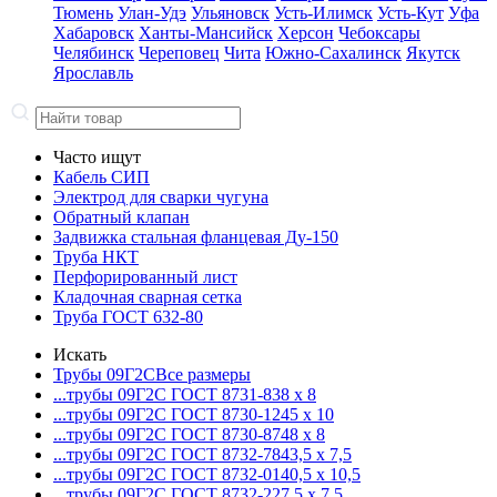
Тюмень
Улан-Удэ
Ульяновск
Усть-Илимск
Усть-Кут
Уфа
Хабаровск
Ханты-Мансийск
Херсон
Чебоксары
Челябинск
Череповец
Чита
Южно-Сахалинск
Якутск
Ярославль
Часто ищут
Кабель СИП
Электрод для сварки чугуна
Обратный клапан
Задвижка стальная фланцевая Ду-150
Труба НКТ
Перфорированный лист
Кладочная сварная сетка
Труба ГОСТ 632-80
Искать
Трубы 09Г2С
Все размеры
...трубы 09Г2С ГОСТ 8731-8
38 x 8
...трубы 09Г2С ГОСТ 8730-12
45 x 10
...трубы 09Г2С ГОСТ 8730-87
48 x 8
...трубы 09Г2С ГОСТ 8732-78
43,5 x 7,5
...трубы 09Г2С ГОСТ 8732-01
40,5 x 10,5
...трубы 09Г2С ГОСТ 8732-22
7,5 x 7,5