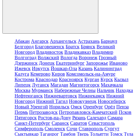
Абакан
Ангарск
Архангельск
Астрахань
Барнаул
Белгород
Благовещенск
Братск
Брянск
Великий
Новгород
Владивосток
Владикавказ
Владимир
Волгоград
Волжский
Вологда
Воронеж
Грозный
Дзержинск
Донецк
Екатеринбург
Запорожье
Иваново
Ижевск
Иркутск
Йошкар-Ола
Казань
Калининград
Калуга
Кемерово
Киров
Комсомольск-на-Амуре
Кострома
Краснодар
Красноярск
Курган
Курск
Кызыл
Липецк
Луганск
Магадан
Магнитогорск
Махачкала
Москва
Мурманск
Набережные Челны
Нальчик
Находка
Нефтеюганск
Нижневартовск
Нижнекамск
Нижний
Новгород
Нижний Тагил
Новокузнецк
Новосибирск
Новый Уренгой
Норильск
Омск
Оренбург
Орёл
Пенза
Пермь
Петрозаводск
Петропавловск-Камчатский
Псков
Пятигорск
Ростов-на-Дону
Рязань
Салехард
Самара
Санкт-Петербург
Саранск
Саратов
Севастополь
Симферополь
Смоленск
Сочи
Ставрополь
Сургут
Сыктывкар
Таганрог
Тамбов
Тверь
Тольятти
Томск
Тула