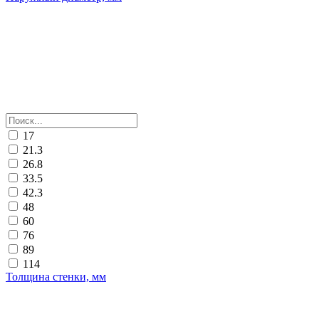
17
21.3
26.8
33.5
42.3
48
60
76
89
114
Толщина стенки, мм