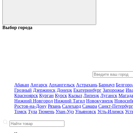
Выбор города
Абакан
Ангарск
Архангельск
Астрахань
Барнаул
Белгоро
Грозный
Дзержинск
Донецк
Екатеринбург
Запорожье
Ив
Красноярск
Курган
Курск
Кызыл
Липецк
Луганск
Магад
Нижний Новгород
Нижний Тагил
Новокузнецк
Новосиб
Ростов-на-Дону
Рязань
Салехард
Самара
Санкт-Петербур
Томск
Тула
Тюмень
Улан-Удэ
Ульяновск
Усть-Илимск
Уст