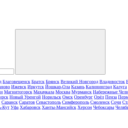
д
Благовещенск
Братск
Брянск
Великий Новгород
Владивосток
аново
Ижевск
Иркутск
Йошкар-Ола
Казань
Калининград
Калуга
ан
Магнитогорск
Махачкала
Москва
Мурманск
Набережные Чел
ирск
Новый Уренгой
Норильск
Омск
Оренбург
Орёл
Пенза
Пер
г
Саранск
Саратов
Севастополь
Симферополь
Смоленск
Сочи
Ст
ь-Кут
Уфа
Хабаровск
Ханты-Мансийск
Херсон
Чебоксары
Челяб