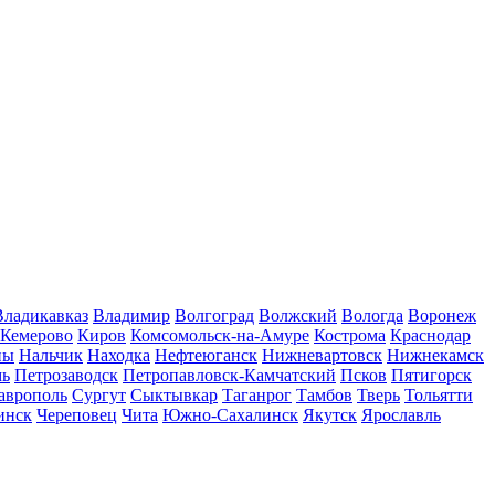
Владикавказ
Владимир
Волгоград
Волжский
Вологда
Воронеж
Кемерово
Киров
Комсомольск-на-Амуре
Кострома
Краснодар
ны
Нальчик
Находка
Нефтеюганск
Нижневартовск
Нижнекамск
мь
Петрозаводск
Петропавловск-Камчатский
Псков
Пятигорск
аврополь
Сургут
Сыктывкар
Таганрог
Тамбов
Тверь
Тольятти
инск
Череповец
Чита
Южно-Сахалинск
Якутск
Ярославль