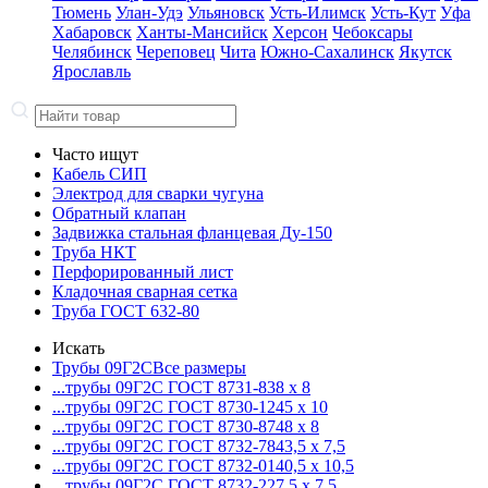
Тюмень
Улан-Удэ
Ульяновск
Усть-Илимск
Усть-Кут
Уфа
Хабаровск
Ханты-Мансийск
Херсон
Чебоксары
Челябинск
Череповец
Чита
Южно-Сахалинск
Якутск
Ярославль
Часто ищут
Кабель СИП
Электрод для сварки чугуна
Обратный клапан
Задвижка стальная фланцевая Ду-150
Труба НКТ
Перфорированный лист
Кладочная сварная сетка
Труба ГОСТ 632-80
Искать
Трубы 09Г2С
Все размеры
...трубы 09Г2С ГОСТ 8731-8
38 x 8
...трубы 09Г2С ГОСТ 8730-12
45 x 10
...трубы 09Г2С ГОСТ 8730-87
48 x 8
...трубы 09Г2С ГОСТ 8732-78
43,5 x 7,5
...трубы 09Г2С ГОСТ 8732-01
40,5 x 10,5
...трубы 09Г2С ГОСТ 8732-22
7,5 x 7,5