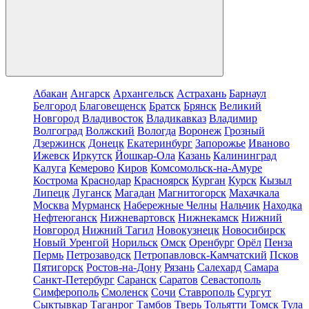
Абакан
Ангарск
Архангельск
Астрахань
Барнаул
Белгород
Благовещенск
Братск
Брянск
Великий
Новгород
Владивосток
Владикавказ
Владимир
Волгоград
Волжский
Вологда
Воронеж
Грозный
Дзержинск
Донецк
Екатеринбург
Запорожье
Иваново
Ижевск
Иркутск
Йошкар-Ола
Казань
Калининград
Калуга
Кемерово
Киров
Комсомольск-на-Амуре
Кострома
Краснодар
Красноярск
Курган
Курск
Кызыл
Липецк
Луганск
Магадан
Магнитогорск
Махачкала
Москва
Мурманск
Набережные Челны
Нальчик
Находка
Нефтеюганск
Нижневартовск
Нижнекамск
Нижний
Новгород
Нижний Тагил
Новокузнецк
Новосибирск
Новый Уренгой
Норильск
Омск
Оренбург
Орёл
Пенза
Пермь
Петрозаводск
Петропавловск-Камчатский
Псков
Пятигорск
Ростов-на-Дону
Рязань
Салехард
Самара
Санкт-Петербург
Саранск
Саратов
Севастополь
Симферополь
Смоленск
Сочи
Ставрополь
Сургут
Сыктывкар
Таганрог
Тамбов
Тверь
Тольятти
Томск
Тула