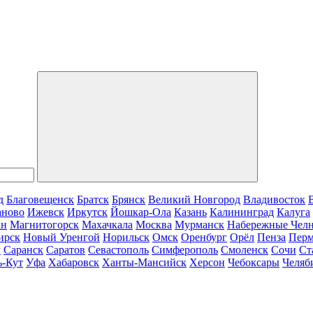
д
Благовещенск
Братск
Брянск
Великий Новгород
Владивосток
аново
Ижевск
Иркутск
Йошкар-Ола
Казань
Калининград
Калуга
ан
Магнитогорск
Махачкала
Москва
Мурманск
Набережные Чел
ирск
Новый Уренгой
Норильск
Омск
Оренбург
Орёл
Пенза
Пер
г
Саранск
Саратов
Севастополь
Симферополь
Смоленск
Сочи
Ст
ь-Кут
Уфа
Хабаровск
Ханты-Мансийск
Херсон
Чебоксары
Челяб