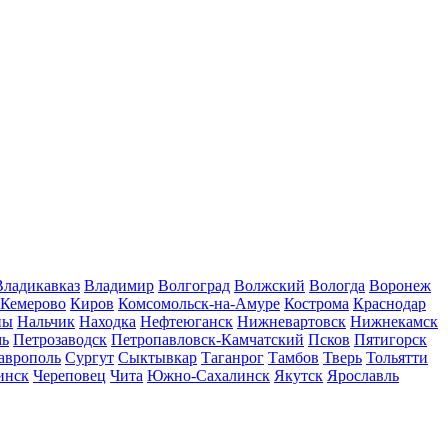
Владикавказ
Владимир
Волгоград
Волжский
Вологда
Воронеж
Кемерово
Киров
Комсомольск-на-Амуре
Кострома
Краснодар
ны
Нальчик
Находка
Нефтеюганск
Нижневартовск
Нижнекамск
мь
Петрозаводск
Петропавловск-Камчатский
Псков
Пятигорск
аврополь
Сургут
Сыктывкар
Таганрог
Тамбов
Тверь
Тольятти
инск
Череповец
Чита
Южно-Сахалинск
Якутск
Ярославль