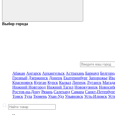
Выбор города
Абакан
Ангарск
Архангельск
Астрахань
Барнаул
Белгоро
Грозный
Дзержинск
Донецк
Екатеринбург
Запорожье
Ив
Красноярск
Курган
Курск
Кызыл
Липецк
Луганск
Магад
Нижний Новгород
Нижний Тагил
Новокузнецк
Новосиб
Ростов-на-Дону
Рязань
Салехард
Самара
Санкт-Петербур
Томск
Тула
Тюмень
Улан-Удэ
Ульяновск
Усть-Илимск
Уст