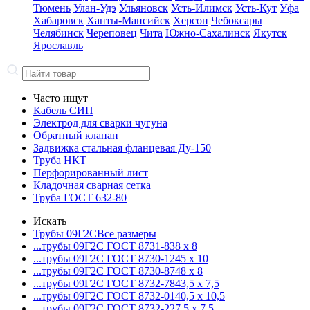
Тюмень
Улан-Удэ
Ульяновск
Усть-Илимск
Усть-Кут
Уфа
Хабаровск
Ханты-Мансийск
Херсон
Чебоксары
Челябинск
Череповец
Чита
Южно-Сахалинск
Якутск
Ярославль
Часто ищут
Кабель СИП
Электрод для сварки чугуна
Обратный клапан
Задвижка стальная фланцевая Ду-150
Труба НКТ
Перфорированный лист
Кладочная сварная сетка
Труба ГОСТ 632-80
Искать
Трубы 09Г2С
Все размеры
...трубы 09Г2С ГОСТ 8731-8
38 x 8
...трубы 09Г2С ГОСТ 8730-12
45 x 10
...трубы 09Г2С ГОСТ 8730-87
48 x 8
...трубы 09Г2С ГОСТ 8732-78
43,5 x 7,5
...трубы 09Г2С ГОСТ 8732-01
40,5 x 10,5
...трубы 09Г2С ГОСТ 8732-22
7,5 x 7,5