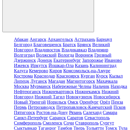
Абакан
Ангарск
Архангельск
Астрахань
Барнаул
Белгород
Благовещенск
Братск
Брянск
Великий
Новгород
Владивосток
Владикавказ
Владимир
Волгоград
Волжский
Вологда
Воронеж
Грозный
Дзержинск
Донецк
Екатеринбург
Запорожье
Иваново
Ижевск
Иркутск
Йошкар-Ола
Казань
Калининград
Калуга
Кемерово
Киров
Комсомольск-на-Амуре
Кострома
Краснодар
Красноярск
Курган
Курск
Кызыл
Липецк
Луганск
Магадан
Магнитогорск
Махачкала
Москва
Мурманск
Набережные Челны
Нальчик
Находка
Нефтеюганск
Нижневартовск
Нижнекамск
Нижний
Новгород
Нижний Тагил
Новокузнецк
Новосибирск
Новый Уренгой
Норильск
Омск
Оренбург
Орёл
Пенза
Пермь
Петрозаводск
Петропавловск-Камчатский
Псков
Пятигорск
Ростов-на-Дону
Рязань
Салехард
Самара
Санкт-Петербург
Саранск
Саратов
Севастополь
Симферополь
Смоленск
Сочи
Ставрополь
Сургут
Сыктывкар
Таганрог
Тамбов
Тверь
Тольятти
Томск
Тула