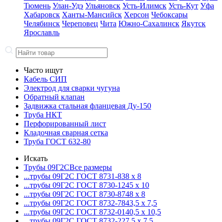
Тюмень
Улан-Удэ
Ульяновск
Усть-Илимск
Усть-Кут
Уфа
Хабаровск
Ханты-Мансийск
Херсон
Чебоксары
Челябинск
Череповец
Чита
Южно-Сахалинск
Якутск
Ярославль
Часто ищут
Кабель СИП
Электрод для сварки чугуна
Обратный клапан
Задвижка стальная фланцевая Ду-150
Труба НКТ
Перфорированный лист
Кладочная сварная сетка
Труба ГОСТ 632-80
Искать
Трубы 09Г2С
Все размеры
...трубы 09Г2С ГОСТ 8731-8
38 x 8
...трубы 09Г2С ГОСТ 8730-12
45 x 10
...трубы 09Г2С ГОСТ 8730-87
48 x 8
...трубы 09Г2С ГОСТ 8732-78
43,5 x 7,5
...трубы 09Г2С ГОСТ 8732-01
40,5 x 10,5
...трубы 09Г2С ГОСТ 8732-22
7,5 x 7,5