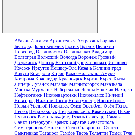
Абакан
Ангарск
Архангельск
Астрахань
Барнаул
Белгород
Благовещенск
Братск
Брянск
Великий
Новгород
Владивосток
Владикавказ
Владимир
Волгоград
Волжский
Вологда
Воронеж
Грозный
Дзержинск
Донецк
Екатеринбург
Запорожье
Иваново
Ижевск
Иркутск
Йошкар-Ола
Казань
Калининград
Калуга
Кемерово
Киров
Комсомольск-на-Амуре
Кострома
Краснодар
Красноярск
Курган
Курск
Кызыл
Липецк
Луганск
Магадан
Магнитогорск
Махачкала
Москва
Мурманск
Набережные Челны
Нальчик
Находка
Нефтеюганск
Нижневартовск
Нижнекамск
Нижний
Новгород
Нижний Тагил
Новокузнецк
Новосибирск
Новый Уренгой
Норильск
Омск
Оренбург
Орёл
Пенза
Пермь
Петрозаводск
Петропавловск-Камчатский
Псков
Пятигорск
Ростов-на-Дону
Рязань
Салехард
Самара
Санкт-Петербург
Саранск
Саратов
Севастополь
Симферополь
Смоленск
Сочи
Ставрополь
Сургут
Сыктывкар
Таганрог
Тамбов
Тверь
Тольятти
Томск
Тула