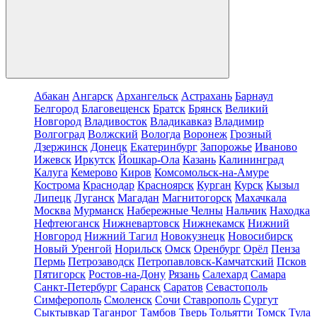
Абакан
Ангарск
Архангельск
Астрахань
Барнаул
Белгород
Благовещенск
Братск
Брянск
Великий
Новгород
Владивосток
Владикавказ
Владимир
Волгоград
Волжский
Вологда
Воронеж
Грозный
Дзержинск
Донецк
Екатеринбург
Запорожье
Иваново
Ижевск
Иркутск
Йошкар-Ола
Казань
Калининград
Калуга
Кемерово
Киров
Комсомольск-на-Амуре
Кострома
Краснодар
Красноярск
Курган
Курск
Кызыл
Липецк
Луганск
Магадан
Магнитогорск
Махачкала
Москва
Мурманск
Набережные Челны
Нальчик
Находка
Нефтеюганск
Нижневартовск
Нижнекамск
Нижний
Новгород
Нижний Тагил
Новокузнецк
Новосибирск
Новый Уренгой
Норильск
Омск
Оренбург
Орёл
Пенза
Пермь
Петрозаводск
Петропавловск-Камчатский
Псков
Пятигорск
Ростов-на-Дону
Рязань
Салехард
Самара
Санкт-Петербург
Саранск
Саратов
Севастополь
Симферополь
Смоленск
Сочи
Ставрополь
Сургут
Сыктывкар
Таганрог
Тамбов
Тверь
Тольятти
Томск
Тула