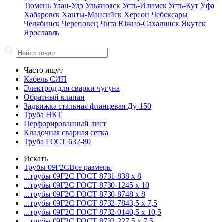
Тюмень
Улан-Удэ
Ульяновск
Усть-Илимск
Усть-Кут
Уфа
Хабаровск
Ханты-Мансийск
Херсон
Чебоксары
Челябинск
Череповец
Чита
Южно-Сахалинск
Якутск
Ярославль
Часто ищут
Кабель СИП
Электрод для сварки чугуна
Обратный клапан
Задвижка стальная фланцевая Ду-150
Труба НКТ
Перфорированный лист
Кладочная сварная сетка
Труба ГОСТ 632-80
Искать
Трубы 09Г2С
Все размеры
...трубы 09Г2С ГОСТ 8731-8
38 x 8
...трубы 09Г2С ГОСТ 8730-12
45 x 10
...трубы 09Г2С ГОСТ 8730-87
48 x 8
...трубы 09Г2С ГОСТ 8732-78
43,5 x 7,5
...трубы 09Г2С ГОСТ 8732-01
40,5 x 10,5
...трубы 09Г2С ГОСТ 8732-22
7,5 x 7,5