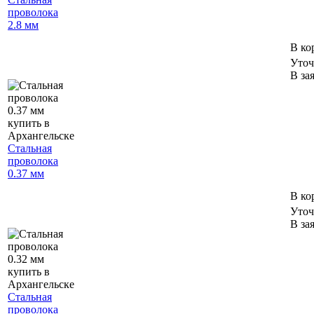
проволока
2.8 мм
В ко
Уточ
В за
Стальная
проволока
0.37 мм
В ко
Уточ
В за
Стальная
проволока