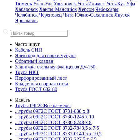
Тюмень
Улан-Удэ
Ульяновск
Усть-Илимск
Усть-Кут
Уфа
Хабаровск
Ханты-Мансийск
Херсон
Чебоксары
Челябинск
Череповец
Чита
Южно-Сахалинск
Якутск
Ярославль
Часто ищут
Кабель СИП
Электрод для сварки чугуна
Обратный клапан
Задвижка стальная фланцевая Ду-150
Труба НКТ
Перфорированный лист
Кладочная сварная сетка
Труба ГОСТ 632-80
Искать
Трубы 09Г2С
Все размеры
...трубы 09Г2С ГОСТ 8731-8
38 x 8
...трубы 09Г2С ГОСТ 8730-12
45 x 10
...трубы 09Г2С ГОСТ 8730-87
48 x 8
...трубы 09Г2С ГОСТ 8732-78
43,5 x 7,5
...трубы 09Г2С ГОСТ 8732-01
40,5 x 10,5
...трубы 09Г2С ГОСТ 8732-22
7,5 x 7,5