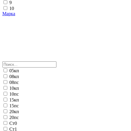
9
10
Марка
05кп
08кп
08пс
10кп
10пс
15кп
15пс
20кп
20пс
Ст0
Ст1