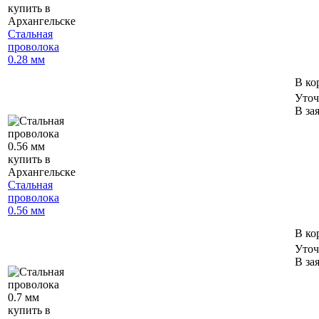
Стальная
проволока
0.28 мм
В ко
Уточ
В за
Стальная
проволока
0.56 мм
В ко
Уточ
В за