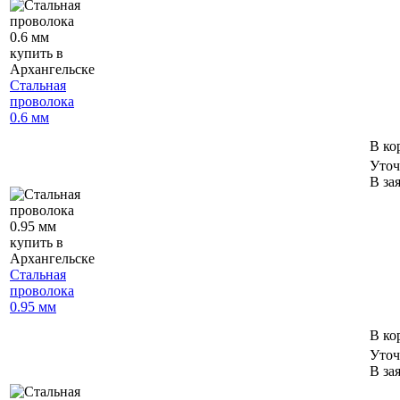
Стальная
проволока
0.6 мм
В ко
Уточ
В за
Стальная
проволока
0.95 мм
В ко
Уточ
В за