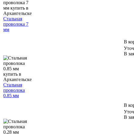
Стальная
проволока 7
мм
В ко
Уточ
В за
Стальная
проволока
0.85 мм
В ко
Уточ
В за