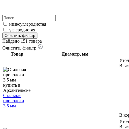
низкоуглеродистая
углеродистая
Очистить фильтр
Найдено 151 товара
Очистить фильтр
Товар
Диаметр, мм
Уточ
В за
Стальная
проволока
3.5 мм
В ко
Уточ
В за