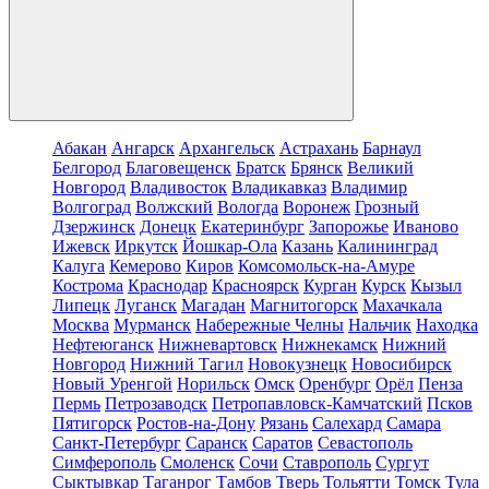
Абакан
Ангарск
Архангельск
Астрахань
Барнаул
Белгород
Благовещенск
Братск
Брянск
Великий
Новгород
Владивосток
Владикавказ
Владимир
Волгоград
Волжский
Вологда
Воронеж
Грозный
Дзержинск
Донецк
Екатеринбург
Запорожье
Иваново
Ижевск
Иркутск
Йошкар-Ола
Казань
Калининград
Калуга
Кемерово
Киров
Комсомольск-на-Амуре
Кострома
Краснодар
Красноярск
Курган
Курск
Кызыл
Липецк
Луганск
Магадан
Магнитогорск
Махачкала
Москва
Мурманск
Набережные Челны
Нальчик
Находка
Нефтеюганск
Нижневартовск
Нижнекамск
Нижний
Новгород
Нижний Тагил
Новокузнецк
Новосибирск
Новый Уренгой
Норильск
Омск
Оренбург
Орёл
Пенза
Пермь
Петрозаводск
Петропавловск-Камчатский
Псков
Пятигорск
Ростов-на-Дону
Рязань
Салехард
Самара
Санкт-Петербург
Саранск
Саратов
Севастополь
Симферополь
Смоленск
Сочи
Ставрополь
Сургут
Сыктывкар
Таганрог
Тамбов
Тверь
Тольятти
Томск
Тула