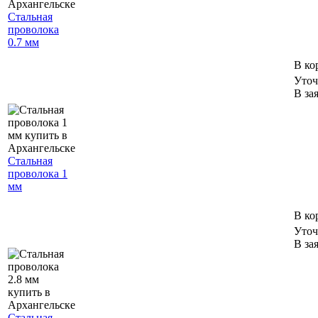
Стальная
проволока
0.7 мм
В ко
Уточ
В за
Стальная
проволока 1
мм
В ко
Уточ
В за
Стальная