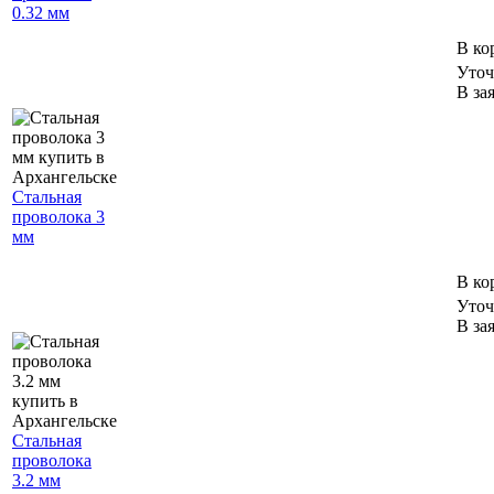
0.32 мм
В ко
Уточ
В за
Стальная
проволока 3
мм
В ко
Уточ
В за
Стальная
проволока
3.2 мм