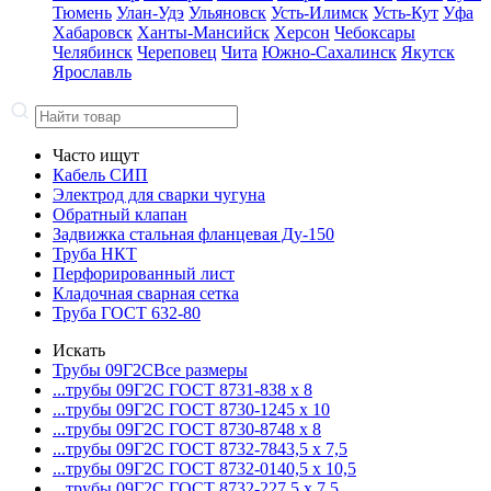
Тюмень
Улан-Удэ
Ульяновск
Усть-Илимск
Усть-Кут
Уфа
Хабаровск
Ханты-Мансийск
Херсон
Чебоксары
Челябинск
Череповец
Чита
Южно-Сахалинск
Якутск
Ярославль
Часто ищут
Кабель СИП
Электрод для сварки чугуна
Обратный клапан
Задвижка стальная фланцевая Ду-150
Труба НКТ
Перфорированный лист
Кладочная сварная сетка
Труба ГОСТ 632-80
Искать
Трубы 09Г2С
Все размеры
...трубы 09Г2С ГОСТ 8731-8
38 x 8
...трубы 09Г2С ГОСТ 8730-12
45 x 10
...трубы 09Г2С ГОСТ 8730-87
48 x 8
...трубы 09Г2С ГОСТ 8732-78
43,5 x 7,5
...трубы 09Г2С ГОСТ 8732-01
40,5 x 10,5
...трубы 09Г2С ГОСТ 8732-22
7,5 x 7,5