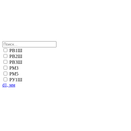
РВ1Ш
РВ2Ш
РВ3Ш
РМ3
РМ5
РУ1Ш
d1, мм