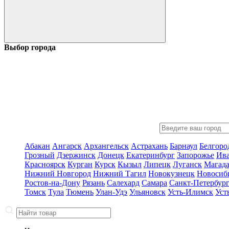
Выбор города
Абакан
Ангарск
Архангельск
Астрахань
Барнаул
Белгоро
Грозный
Дзержинск
Донецк
Екатеринбург
Запорожье
Ив
Красноярск
Курган
Курск
Кызыл
Липецк
Луганск
Магад
Нижний Новгород
Нижний Тагил
Новокузнецк
Новосиб
Ростов-на-Дону
Рязань
Салехард
Самара
Санкт-Петербур
Томск
Тула
Тюмень
Улан-Удэ
Ульяновск
Усть-Илимск
Уст