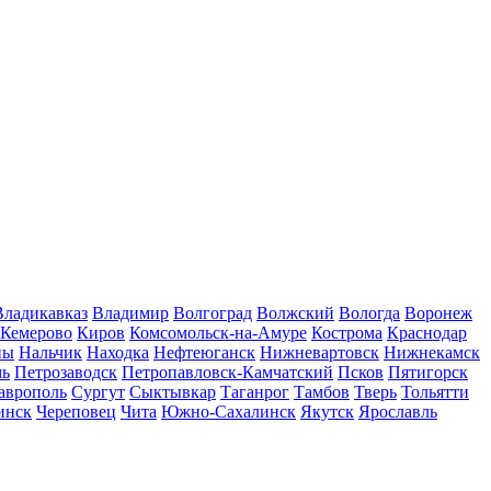
Владикавказ
Владимир
Волгоград
Волжский
Вологда
Воронеж
Кемерово
Киров
Комсомольск-на-Амуре
Кострома
Краснодар
ны
Нальчик
Находка
Нефтеюганск
Нижневартовск
Нижнекамск
мь
Петрозаводск
Петропавловск-Камчатский
Псков
Пятигорск
аврополь
Сургут
Сыктывкар
Таганрог
Тамбов
Тверь
Тольятти
инск
Череповец
Чита
Южно-Сахалинск
Якутск
Ярославль