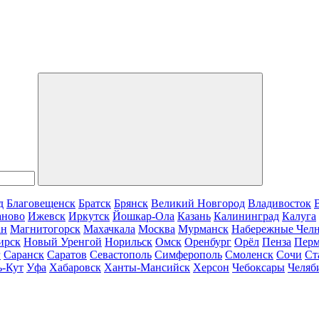
д
Благовещенск
Братск
Брянск
Великий Новгород
Владивосток
аново
Ижевск
Иркутск
Йошкар-Ола
Казань
Калининград
Калуга
ан
Магнитогорск
Махачкала
Москва
Мурманск
Набережные Чел
ирск
Новый Уренгой
Норильск
Омск
Оренбург
Орёл
Пенза
Пер
г
Саранск
Саратов
Севастополь
Симферополь
Смоленск
Сочи
Ст
ь-Кут
Уфа
Хабаровск
Ханты-Мансийск
Херсон
Чебоксары
Челяб