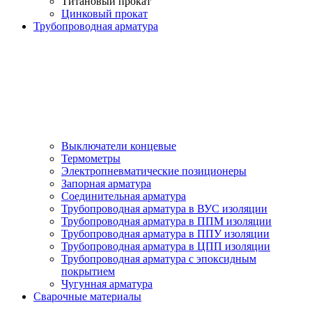
Титановый прокат
Цинковый прокат
Трубопроводная арматура
Выключатели концевые
Термометры
Электропневматические позиционеры
Запорная арматура
Соединительная арматура
Трубопроводная арматура в ВУС изоляции
Трубопроводная арматура в ППМ изоляции
Трубопроводная арматура в ППУ изоляции
Трубопроводная арматура в ЦПП изоляции
Трубопроводная арматура с эпоксидным
покрытием
Чугунная арматура
Сварочные материалы