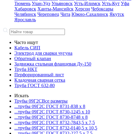
Тюмень
Улан-Удэ
Ульяновск
Усть-Илимск
Усть-Кут
Уфа
Хабаровск
Ханты-Мансийск
Херсон
Чебоксары
Челябинск
Череповец
Чита
Южно-Сахалинск
Якутск
Ярославль
Часто ищут
Кабель СИП
Электрод для сварки чугуна
Обратный клапан
Задвижка стальная фланцевая Ду-150
Труба НКТ
Перфорированный лист
Кладочная сварная сетка
Труба ГОСТ 632-80
Искать
Трубы 09Г2С
Все размеры
...трубы 09Г2С ГОСТ 8731-8
38 x 8
...трубы 09Г2С ГОСТ 8730-12
45 x 10
...трубы 09Г2С ГОСТ 8730-87
48 x 8
...трубы 09Г2С ГОСТ 8732-78
43,5 x 7,5
...трубы 09Г2С ГОСТ 8732-01
40,5 x 10,5
...трубы 09Г2С ГОСТ 8732-22
7,5 x 7,5