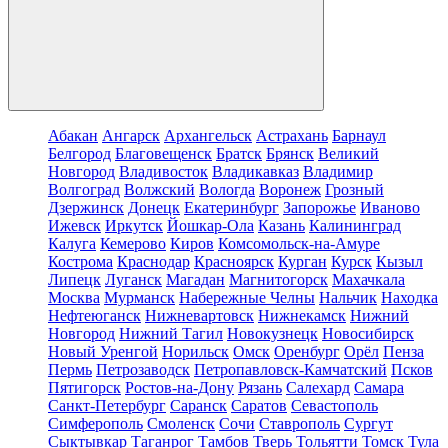
Абакан
Ангарск
Архангельск
Астрахань
Барнаул
Белгород
Благовещенск
Братск
Брянск
Великий
Новгород
Владивосток
Владикавказ
Владимир
Волгоград
Волжский
Вологда
Воронеж
Грозный
Дзержинск
Донецк
Екатеринбург
Запорожье
Иваново
Ижевск
Иркутск
Йошкар-Ола
Казань
Калининград
Калуга
Кемерово
Киров
Комсомольск-на-Амуре
Кострома
Краснодар
Красноярск
Курган
Курск
Кызыл
Липецк
Луганск
Магадан
Магнитогорск
Махачкала
Москва
Мурманск
Набережные Челны
Нальчик
Находка
Нефтеюганск
Нижневартовск
Нижнекамск
Нижний
Новгород
Нижний Тагил
Новокузнецк
Новосибирск
Новый Уренгой
Норильск
Омск
Оренбург
Орёл
Пенза
Пермь
Петрозаводск
Петропавловск-Камчатский
Псков
Пятигорск
Ростов-на-Дону
Рязань
Салехард
Самара
Санкт-Петербург
Саранск
Саратов
Севастополь
Симферополь
Смоленск
Сочи
Ставрополь
Сургут
Сыктывкар
Таганрог
Тамбов
Тверь
Тольятти
Томск
Тула