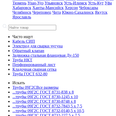
Тюмень
Улан-Удэ
Ульяновск
Усть-Илимск
Усть-Кут
Уфа
Хабаровск
Ханты-Мансийск
Херсон
Чебоксары
Челябинск
Череповец
Чита
Южно-Сахалинск
Якутск
Ярославль
Часто ищут
Кабель СИП
Электрод для сварки чугуна
Обратный клапан
Задвижка стальная фланцевая Ду-150
Труба НКТ
Перфорированный лист
Кладочная сварная сетка
Труба ГОСТ 632-80
Искать
Трубы 09Г2С
Все размеры
...трубы 09Г2С ГОСТ 8731-8
38 x 8
...трубы 09Г2С ГОСТ 8730-12
45 x 10
...трубы 09Г2С ГОСТ 8730-87
48 x 8
...трубы 09Г2С ГОСТ 8732-78
43,5 x 7,5
...трубы 09Г2С ГОСТ 8732-01
40,5 x 10,5
...трубы 09Г2С ГОСТ 8732-22
7,5 x 7,5