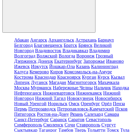
Абакан
Ангарск
Архангельск
Астрахань
Барнаул
Белгород
Благовещенск
Братск
Брянск
Великий
Новгород
Владивосток
Владикавказ
Владимир
Волгоград
Волжский
Вологда
Воронеж
Грозный
Дзержинск
Донецк
Екатеринбург
Запорожье
Иваново
Ижевск
Иркутск
Йошкар-Ола
Казань
Калининград
Калуга
Кемерово
Киров
Комсомольск-на-Амуре
Кострома
Краснодар
Красноярск
Курган
Курск
Кызыл
Липецк
Луганск
Магадан
Магнитогорск
Махачкала
Москва
Мурманск
Набережные Челны
Нальчик
Находка
Нефтеюганск
Нижневартовск
Нижнекамск
Нижний
Новгород
Нижний Тагил
Новокузнецк
Новосибирск
Новый Уренгой
Норильск
Омск
Оренбург
Орёл
Пенза
Пермь
Петрозаводск
Петропавловск-Камчатский
Псков
Пятигорск
Ростов-на-Дону
Рязань
Салехард
Самара
Санкт-Петербург
Саранск
Саратов
Севастополь
Симферополь
Смоленск
Сочи
Ставрополь
Сургут
Сыктывкар
Таганрог
Тамбов
Тверь
Тольятти
Томск
Тула