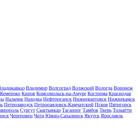
Владикавказ
Владимир
Волгоград
Волжский
Вологда
Воронеж
Кемерово
Киров
Комсомольск-на-Амуре
Кострома
Краснодар
ны
Нальчик
Находка
Нефтеюганск
Нижневартовск
Нижнекамск
мь
Петрозаводск
Петропавловск-Камчатский
Псков
Пятигорск
аврополь
Сургут
Сыктывкар
Таганрог
Тамбов
Тверь
Тольятти
инск
Череповец
Чита
Южно-Сахалинск
Якутск
Ярославль