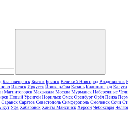
д
Благовещенск
Братск
Брянск
Великий Новгород
Владивосток
аново
Ижевск
Иркутск
Йошкар-Ола
Казань
Калининград
Калуга
ан
Магнитогорск
Махачкала
Москва
Мурманск
Набережные Чел
ирск
Новый Уренгой
Норильск
Омск
Оренбург
Орёл
Пенза
Пер
г
Саранск
Саратов
Севастополь
Симферополь
Смоленск
Сочи
Ст
ь-Кут
Уфа
Хабаровск
Ханты-Мансийск
Херсон
Чебоксары
Челяб