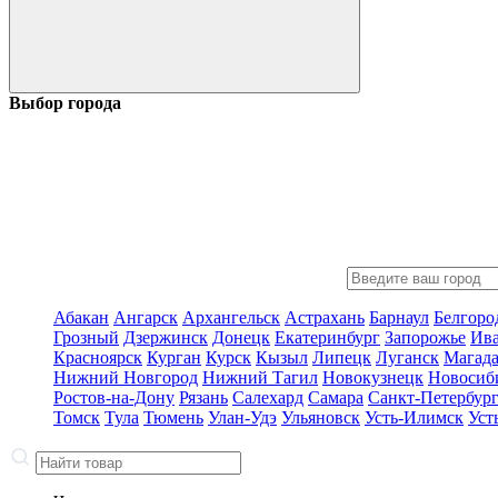
Выбор города
Абакан
Ангарск
Архангельск
Астрахань
Барнаул
Белгоро
Грозный
Дзержинск
Донецк
Екатеринбург
Запорожье
Ив
Красноярск
Курган
Курск
Кызыл
Липецк
Луганск
Магад
Нижний Новгород
Нижний Тагил
Новокузнецк
Новосиб
Ростов-на-Дону
Рязань
Салехард
Самара
Санкт-Петербур
Томск
Тула
Тюмень
Улан-Удэ
Ульяновск
Усть-Илимск
Уст