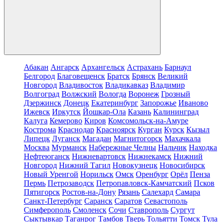
Абакан
Ангарск
Архангельск
Астрахань
Барнаул
Белгород
Благовещенск
Братск
Брянск
Великий
Новгород
Владивосток
Владикавказ
Владимир
Волгоград
Волжский
Вологда
Воронеж
Грозный
Дзержинск
Донецк
Екатеринбург
Запорожье
Иваново
Ижевск
Иркутск
Йошкар-Ола
Казань
Калининград
Калуга
Кемерово
Киров
Комсомольск-на-Амуре
Кострома
Краснодар
Красноярск
Курган
Курск
Кызыл
Липецк
Луганск
Магадан
Магнитогорск
Махачкала
Москва
Мурманск
Набережные Челны
Нальчик
Находка
Нефтеюганск
Нижневартовск
Нижнекамск
Нижний
Новгород
Нижний Тагил
Новокузнецк
Новосибирск
Новый Уренгой
Норильск
Омск
Оренбург
Орёл
Пенза
Пермь
Петрозаводск
Петропавловск-Камчатский
Псков
Пятигорск
Ростов-на-Дону
Рязань
Салехард
Самара
Санкт-Петербург
Саранск
Саратов
Севастополь
Симферополь
Смоленск
Сочи
Ставрополь
Сургут
Сыктывкар
Таганрог
Тамбов
Тверь
Тольятти
Томск
Тула