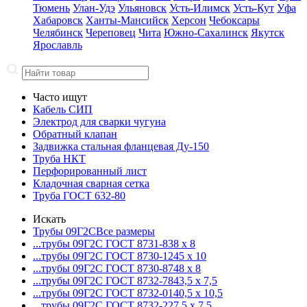
Тюмень
Улан-Удэ
Ульяновск
Усть-Илимск
Усть-Кут
Уфа
Хабаровск
Ханты-Мансийск
Херсон
Чебоксары
Челябинск
Череповец
Чита
Южно-Сахалинск
Якутск
Ярославль
Часто ищут
Кабель СИП
Электрод для сварки чугуна
Обратный клапан
Задвижка стальная фланцевая Ду-150
Труба НКТ
Перфорированный лист
Кладочная сварная сетка
Труба ГОСТ 632-80
Искать
Трубы 09Г2С
Все размеры
...трубы 09Г2С ГОСТ 8731-8
38 x 8
...трубы 09Г2С ГОСТ 8730-12
45 x 10
...трубы 09Г2С ГОСТ 8730-87
48 x 8
...трубы 09Г2С ГОСТ 8732-78
43,5 x 7,5
...трубы 09Г2С ГОСТ 8732-01
40,5 x 10,5
...трубы 09Г2С ГОСТ 8732-22
7,5 x 7,5