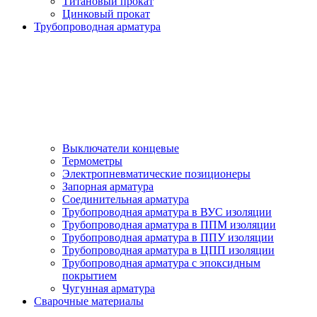
Титановый прокат
Цинковый прокат
Трубопроводная арматура
Выключатели концевые
Термометры
Электропневматические позиционеры
Запорная арматура
Соединительная арматура
Трубопроводная арматура в ВУС изоляции
Трубопроводная арматура в ППМ изоляции
Трубопроводная арматура в ППУ изоляции
Трубопроводная арматура в ЦПП изоляции
Трубопроводная арматура с эпоксидным
покрытием
Чугунная арматура
Сварочные материалы