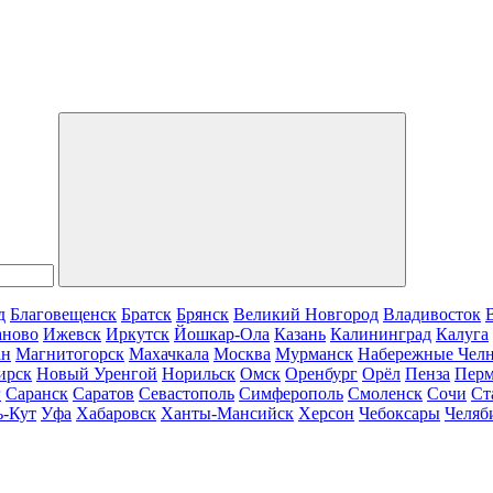
д
Благовещенск
Братск
Брянск
Великий Новгород
Владивосток
аново
Ижевск
Иркутск
Йошкар-Ола
Казань
Калининград
Калуга
ан
Магнитогорск
Махачкала
Москва
Мурманск
Набережные Чел
ирск
Новый Уренгой
Норильск
Омск
Оренбург
Орёл
Пенза
Пер
г
Саранск
Саратов
Севастополь
Симферополь
Смоленск
Сочи
Ст
ь-Кут
Уфа
Хабаровск
Ханты-Мансийск
Херсон
Чебоксары
Челяб