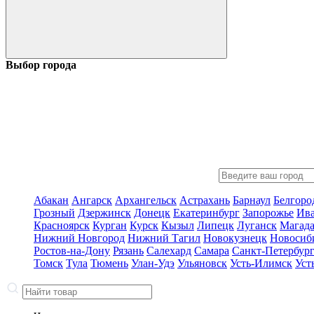
Выбор города
Абакан
Ангарск
Архангельск
Астрахань
Барнаул
Белгоро
Грозный
Дзержинск
Донецк
Екатеринбург
Запорожье
Ив
Красноярск
Курган
Курск
Кызыл
Липецк
Луганск
Магад
Нижний Новгород
Нижний Тагил
Новокузнецк
Новосиб
Ростов-на-Дону
Рязань
Салехард
Самара
Санкт-Петербур
Томск
Тула
Тюмень
Улан-Удэ
Ульяновск
Усть-Илимск
Уст