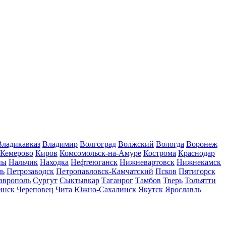
Владикавказ
Владимир
Волгоград
Волжский
Вологда
Воронеж
Кемерово
Киров
Комсомольск-на-Амуре
Кострома
Краснодар
ны
Нальчик
Находка
Нефтеюганск
Нижневартовск
Нижнекамск
мь
Петрозаводск
Петропавловск-Камчатский
Псков
Пятигорск
аврополь
Сургут
Сыктывкар
Таганрог
Тамбов
Тверь
Тольятти
инск
Череповец
Чита
Южно-Сахалинск
Якутск
Ярославль