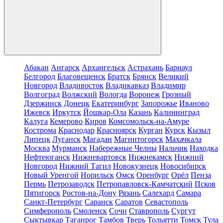
Абакан
Ангарск
Архангельск
Астрахань
Барнаул
Белгород
Благовещенск
Братск
Брянск
Великий
Новгород
Владивосток
Владикавказ
Владимир
Волгоград
Волжский
Вологда
Воронеж
Грозный
Дзержинск
Донецк
Екатеринбург
Запорожье
Иваново
Ижевск
Иркутск
Йошкар-Ола
Казань
Калининград
Калуга
Кемерово
Киров
Комсомольск-на-Амуре
Кострома
Краснодар
Красноярск
Курган
Курск
Кызыл
Липецк
Луганск
Магадан
Магнитогорск
Махачкала
Москва
Мурманск
Набережные Челны
Нальчик
Находка
Нефтеюганск
Нижневартовск
Нижнекамск
Нижний
Новгород
Нижний Тагил
Новокузнецк
Новосибирск
Новый Уренгой
Норильск
Омск
Оренбург
Орёл
Пенза
Пермь
Петрозаводск
Петропавловск-Камчатский
Псков
Пятигорск
Ростов-на-Дону
Рязань
Салехард
Самара
Санкт-Петербург
Саранск
Саратов
Севастополь
Симферополь
Смоленск
Сочи
Ставрополь
Сургут
Сыктывкар
Таганрог
Тамбов
Тверь
Тольятти
Томск
Тула