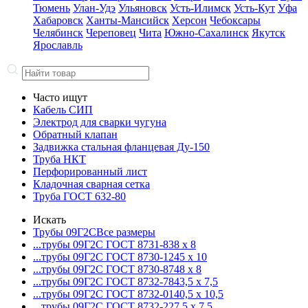
Тюмень
Улан-Удэ
Ульяновск
Усть-Илимск
Усть-Кут
Уфа
Хабаровск
Ханты-Мансийск
Херсон
Чебоксары
Челябинск
Череповец
Чита
Южно-Сахалинск
Якутск
Ярославль
Часто ищут
Кабель СИП
Электрод для сварки чугуна
Обратный клапан
Задвижка стальная фланцевая Ду-150
Труба НКТ
Перфорированный лист
Кладочная сварная сетка
Труба ГОСТ 632-80
Искать
Трубы 09Г2С
Все размеры
...трубы 09Г2С ГОСТ 8731-8
38 x 8
...трубы 09Г2С ГОСТ 8730-12
45 x 10
...трубы 09Г2С ГОСТ 8730-87
48 x 8
...трубы 09Г2С ГОСТ 8732-78
43,5 x 7,5
...трубы 09Г2С ГОСТ 8732-01
40,5 x 10,5
...трубы 09Г2С ГОСТ 8732-22
7,5 x 7,5