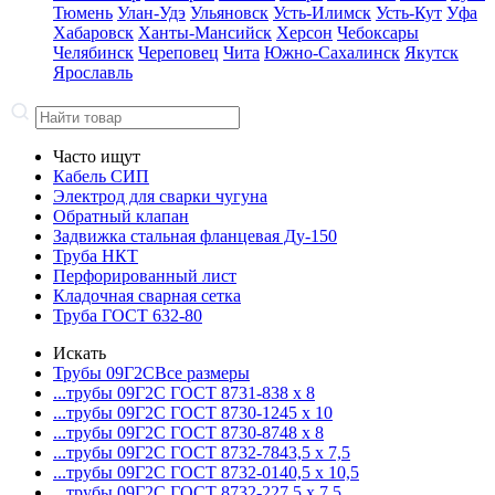
Тюмень
Улан-Удэ
Ульяновск
Усть-Илимск
Усть-Кут
Уфа
Хабаровск
Ханты-Мансийск
Херсон
Чебоксары
Челябинск
Череповец
Чита
Южно-Сахалинск
Якутск
Ярославль
Часто ищут
Кабель СИП
Электрод для сварки чугуна
Обратный клапан
Задвижка стальная фланцевая Ду-150
Труба НКТ
Перфорированный лист
Кладочная сварная сетка
Труба ГОСТ 632-80
Искать
Трубы 09Г2С
Все размеры
...трубы 09Г2С ГОСТ 8731-8
38 x 8
...трубы 09Г2С ГОСТ 8730-12
45 x 10
...трубы 09Г2С ГОСТ 8730-87
48 x 8
...трубы 09Г2С ГОСТ 8732-78
43,5 x 7,5
...трубы 09Г2С ГОСТ 8732-01
40,5 x 10,5
...трубы 09Г2С ГОСТ 8732-22
7,5 x 7,5