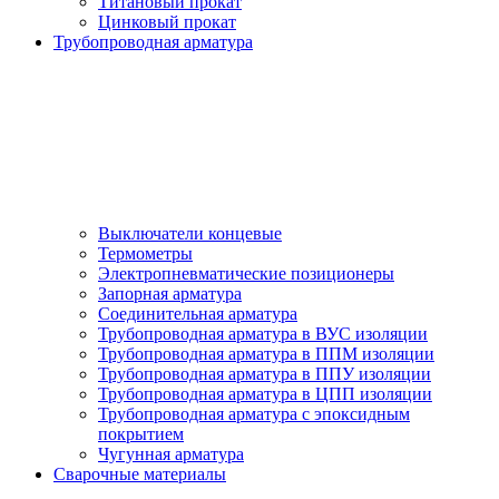
Титановый прокат
Цинковый прокат
Трубопроводная арматура
Выключатели концевые
Термометры
Электропневматические позиционеры
Запорная арматура
Соединительная арматура
Трубопроводная арматура в ВУС изоляции
Трубопроводная арматура в ППМ изоляции
Трубопроводная арматура в ППУ изоляции
Трубопроводная арматура в ЦПП изоляции
Трубопроводная арматура с эпоксидным
покрытием
Чугунная арматура
Сварочные материалы