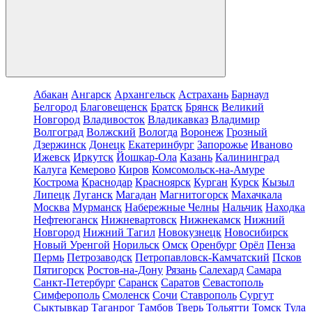
Абакан
Ангарск
Архангельск
Астрахань
Барнаул
Белгород
Благовещенск
Братск
Брянск
Великий
Новгород
Владивосток
Владикавказ
Владимир
Волгоград
Волжский
Вологда
Воронеж
Грозный
Дзержинск
Донецк
Екатеринбург
Запорожье
Иваново
Ижевск
Иркутск
Йошкар-Ола
Казань
Калининград
Калуга
Кемерово
Киров
Комсомольск-на-Амуре
Кострома
Краснодар
Красноярск
Курган
Курск
Кызыл
Липецк
Луганск
Магадан
Магнитогорск
Махачкала
Москва
Мурманск
Набережные Челны
Нальчик
Находка
Нефтеюганск
Нижневартовск
Нижнекамск
Нижний
Новгород
Нижний Тагил
Новокузнецк
Новосибирск
Новый Уренгой
Норильск
Омск
Оренбург
Орёл
Пенза
Пермь
Петрозаводск
Петропавловск-Камчатский
Псков
Пятигорск
Ростов-на-Дону
Рязань
Салехард
Самара
Санкт-Петербург
Саранск
Саратов
Севастополь
Симферополь
Смоленск
Сочи
Ставрополь
Сургут
Сыктывкар
Таганрог
Тамбов
Тверь
Тольятти
Томск
Тула