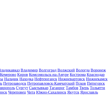
Владикавказ
Владимир
Волгоград
Волжский
Вологда
Воронеж
Кемерово
Киров
Комсомольск-на-Амуре
Кострома
Краснодар
ны
Нальчик
Находка
Нефтеюганск
Нижневартовск
Нижнекамск
мь
Петрозаводск
Петропавловск-Камчатский
Псков
Пятигорск
аврополь
Сургут
Сыктывкар
Таганрог
Тамбов
Тверь
Тольятти
инск
Череповец
Чита
Южно-Сахалинск
Якутск
Ярославль