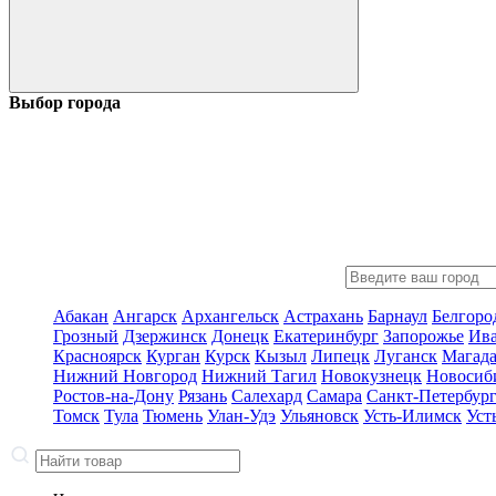
Выбор города
Абакан
Ангарск
Архангельск
Астрахань
Барнаул
Белгоро
Грозный
Дзержинск
Донецк
Екатеринбург
Запорожье
Ив
Красноярск
Курган
Курск
Кызыл
Липецк
Луганск
Магад
Нижний Новгород
Нижний Тагил
Новокузнецк
Новосиб
Ростов-на-Дону
Рязань
Салехард
Самара
Санкт-Петербур
Томск
Тула
Тюмень
Улан-Удэ
Ульяновск
Усть-Илимск
Уст