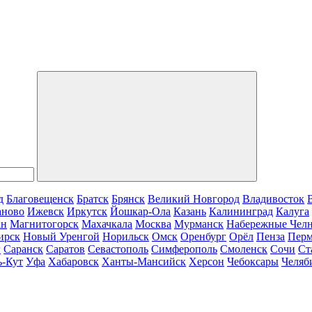
д
Благовещенск
Братск
Брянск
Великий Новгород
Владивосток
аново
Ижевск
Иркутск
Йошкар-Ола
Казань
Калининград
Калуга
ан
Магнитогорск
Махачкала
Москва
Мурманск
Набережные Чел
ирск
Новый Уренгой
Норильск
Омск
Оренбург
Орёл
Пенза
Пер
г
Саранск
Саратов
Севастополь
Симферополь
Смоленск
Сочи
Ст
ь-Кут
Уфа
Хабаровск
Ханты-Мансийск
Херсон
Чебоксары
Челяб