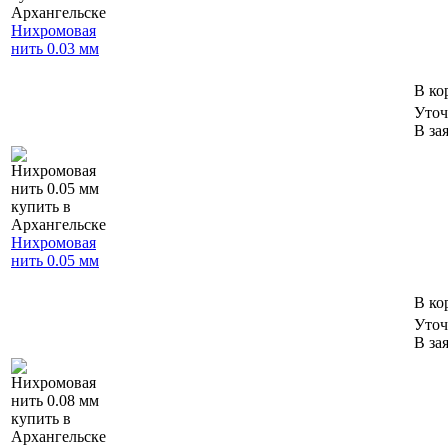
Нихромовая
нить 0.03 мм
В ко
Уточ
В за
Нихромовая
нить 0.05 мм
В ко
Уточ
В за