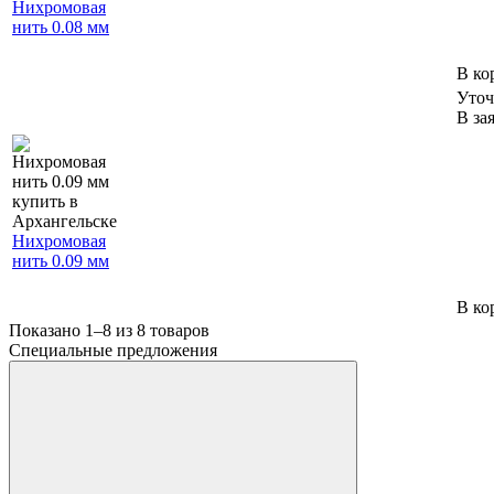
Нихромовая
нить 0.08 мм
В ко
Уточ
В за
Нихромовая
нить 0.09 мм
В ко
Показано 1–8 из
8
товаров
Специальные предложения