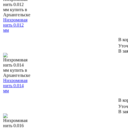
Нихромовая
нить 0.012
мм
В ко
Уточ
В за
Нихромовая
нить 0.014
мм
В ко
Уточ
В за