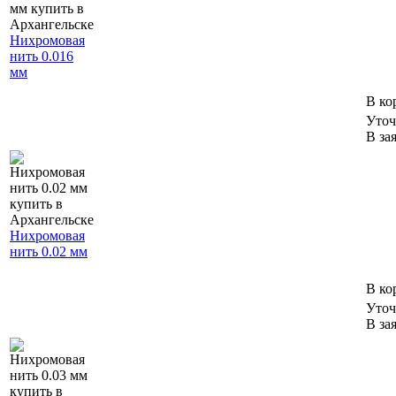
Нихромовая
нить 0.016
мм
В ко
Уточ
В за
Нихромовая
нить 0.02 мм
В ко
Уточ
В за