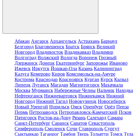
Абакан
Ангарск
Архангельск
Астрахань
Барнаул
Белгород
Благовещенск
Братск
Брянск
Великий
Новгород
Владивосток
Владикавказ
Владимир
Волгоград
Волжский
Вологда
Воронеж
Грозный
Дзержинск
Донецк
Екатеринбург
Запорожье
Иваново
Ижевск
Иркутск
Йошкар-Ола
Казань
Калининград
Калуга
Кемерово
Киров
Комсомольск-на-Амуре
Кострома
Краснодар
Красноярск
Курган
Курск
Кызыл
Липецк
Луганск
Магадан
Магнитогорск
Махачкала
Москва
Мурманск
Набережные Челны
Нальчик
Находка
Нефтеюганск
Нижневартовск
Нижнекамск
Нижний
Новгород
Нижний Тагил
Новокузнецк
Новосибирск
Новый Уренгой
Норильск
Омск
Оренбург
Орёл
Пенза
Пермь
Петрозаводск
Петропавловск-Камчатский
Псков
Пятигорск
Ростов-на-Дону
Рязань
Салехард
Самара
Санкт-Петербург
Саранск
Саратов
Севастополь
Симферополь
Смоленск
Сочи
Ставрополь
Сургут
Сыктывкар
Таганрог
Тамбов
Тверь
Тольятти
Томск
Тула