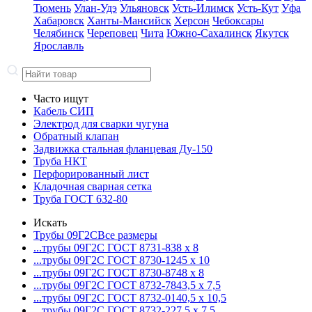
Тюмень
Улан-Удэ
Ульяновск
Усть-Илимск
Усть-Кут
Уфа
Хабаровск
Ханты-Мансийск
Херсон
Чебоксары
Челябинск
Череповец
Чита
Южно-Сахалинск
Якутск
Ярославль
Часто ищут
Кабель СИП
Электрод для сварки чугуна
Обратный клапан
Задвижка стальная фланцевая Ду-150
Труба НКТ
Перфорированный лист
Кладочная сварная сетка
Труба ГОСТ 632-80
Искать
Трубы 09Г2С
Все размеры
...трубы 09Г2С ГОСТ 8731-8
38 x 8
...трубы 09Г2С ГОСТ 8730-12
45 x 10
...трубы 09Г2С ГОСТ 8730-87
48 x 8
...трубы 09Г2С ГОСТ 8732-78
43,5 x 7,5
...трубы 09Г2С ГОСТ 8732-01
40,5 x 10,5
...трубы 09Г2С ГОСТ 8732-22
7,5 x 7,5