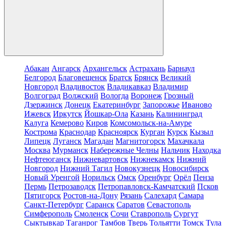
Абакан
Ангарск
Архангельск
Астрахань
Барнаул
Белгород
Благовещенск
Братск
Брянск
Великий
Новгород
Владивосток
Владикавказ
Владимир
Волгоград
Волжский
Вологда
Воронеж
Грозный
Дзержинск
Донецк
Екатеринбург
Запорожье
Иваново
Ижевск
Иркутск
Йошкар-Ола
Казань
Калининград
Калуга
Кемерово
Киров
Комсомольск-на-Амуре
Кострома
Краснодар
Красноярск
Курган
Курск
Кызыл
Липецк
Луганск
Магадан
Магнитогорск
Махачкала
Москва
Мурманск
Набережные Челны
Нальчик
Находка
Нефтеюганск
Нижневартовск
Нижнекамск
Нижний
Новгород
Нижний Тагил
Новокузнецк
Новосибирск
Новый Уренгой
Норильск
Омск
Оренбург
Орёл
Пенза
Пермь
Петрозаводск
Петропавловск-Камчатский
Псков
Пятигорск
Ростов-на-Дону
Рязань
Салехард
Самара
Санкт-Петербург
Саранск
Саратов
Севастополь
Симферополь
Смоленск
Сочи
Ставрополь
Сургут
Сыктывкар
Таганрог
Тамбов
Тверь
Тольятти
Томск
Тула