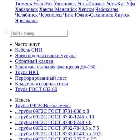
Тюмень
Улан-Удэ
Ульяновск
Усть-Илимск
Усть-Кут
Уфа
Хабаровск
Ханты-Мансийск
Херсон
Чебоксары
Челябинск
Череповец
Чита
Южно-Сахалинск
Якутск
Ярославль
Часто ищут
Кабель СИП
Электрод для сварки чугуна
Обратный клапан
Задвижка стальная фланцевая Ду-150
Труба НКТ
Перфорированный лист
Кладочная сварная сетка
Труба ГОСТ 632-80
Искать
Трубы 09Г2С
Все размеры
...трубы 09Г2С ГОСТ 8731-8
38 x 8
...трубы 09Г2С ГОСТ 8730-12
45 x 10
...трубы 09Г2С ГОСТ 8730-87
48 x 8
...трубы 09Г2С ГОСТ 8732-78
43,5 x 7,5
...трубы 09Г2С ГОСТ 8732-01
40,5 x 10,5
...трубы 09Г2С ГОСТ 8732-22
7,5 x 7,5