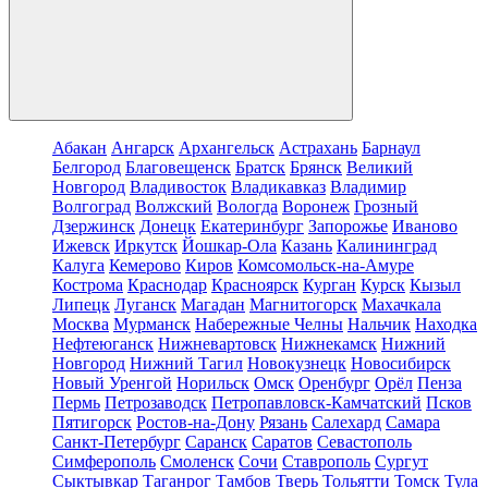
Абакан
Ангарск
Архангельск
Астрахань
Барнаул
Белгород
Благовещенск
Братск
Брянск
Великий
Новгород
Владивосток
Владикавказ
Владимир
Волгоград
Волжский
Вологда
Воронеж
Грозный
Дзержинск
Донецк
Екатеринбург
Запорожье
Иваново
Ижевск
Иркутск
Йошкар-Ола
Казань
Калининград
Калуга
Кемерово
Киров
Комсомольск-на-Амуре
Кострома
Краснодар
Красноярск
Курган
Курск
Кызыл
Липецк
Луганск
Магадан
Магнитогорск
Махачкала
Москва
Мурманск
Набережные Челны
Нальчик
Находка
Нефтеюганск
Нижневартовск
Нижнекамск
Нижний
Новгород
Нижний Тагил
Новокузнецк
Новосибирск
Новый Уренгой
Норильск
Омск
Оренбург
Орёл
Пенза
Пермь
Петрозаводск
Петропавловск-Камчатский
Псков
Пятигорск
Ростов-на-Дону
Рязань
Салехард
Самара
Санкт-Петербург
Саранск
Саратов
Севастополь
Симферополь
Смоленск
Сочи
Ставрополь
Сургут
Сыктывкар
Таганрог
Тамбов
Тверь
Тольятти
Томск
Тула