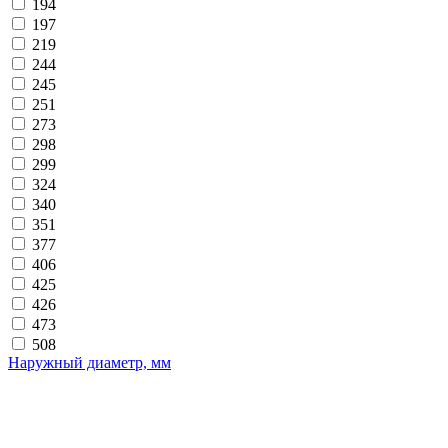
194
197
219
244
245
251
273
298
299
324
340
351
377
406
425
426
473
508
Наружный диаметр, мм