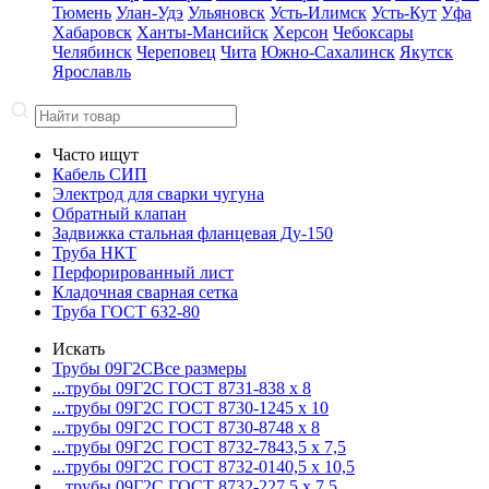
Тюмень
Улан-Удэ
Ульяновск
Усть-Илимск
Усть-Кут
Уфа
Хабаровск
Ханты-Мансийск
Херсон
Чебоксары
Челябинск
Череповец
Чита
Южно-Сахалинск
Якутск
Ярославль
Часто ищут
Кабель СИП
Электрод для сварки чугуна
Обратный клапан
Задвижка стальная фланцевая Ду-150
Труба НКТ
Перфорированный лист
Кладочная сварная сетка
Труба ГОСТ 632-80
Искать
Трубы 09Г2С
Все размеры
...трубы 09Г2С ГОСТ 8731-8
38 x 8
...трубы 09Г2С ГОСТ 8730-12
45 x 10
...трубы 09Г2С ГОСТ 8730-87
48 x 8
...трубы 09Г2С ГОСТ 8732-78
43,5 x 7,5
...трубы 09Г2С ГОСТ 8732-01
40,5 x 10,5
...трубы 09Г2С ГОСТ 8732-22
7,5 x 7,5