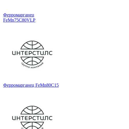
Ферромарганец
FeMn75C80VLP
Ферромарганец FeMn80C15