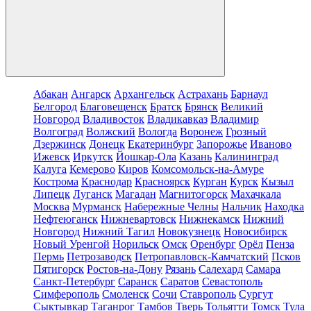
Абакан
Ангарск
Архангельск
Астрахань
Барнаул
Белгород
Благовещенск
Братск
Брянск
Великий
Новгород
Владивосток
Владикавказ
Владимир
Волгоград
Волжский
Вологда
Воронеж
Грозный
Дзержинск
Донецк
Екатеринбург
Запорожье
Иваново
Ижевск
Иркутск
Йошкар-Ола
Казань
Калининград
Калуга
Кемерово
Киров
Комсомольск-на-Амуре
Кострома
Краснодар
Красноярск
Курган
Курск
Кызыл
Липецк
Луганск
Магадан
Магнитогорск
Махачкала
Москва
Мурманск
Набережные Челны
Нальчик
Находка
Нефтеюганск
Нижневартовск
Нижнекамск
Нижний
Новгород
Нижний Тагил
Новокузнецк
Новосибирск
Новый Уренгой
Норильск
Омск
Оренбург
Орёл
Пенза
Пермь
Петрозаводск
Петропавловск-Камчатский
Псков
Пятигорск
Ростов-на-Дону
Рязань
Салехард
Самара
Санкт-Петербург
Саранск
Саратов
Севастополь
Симферополь
Смоленск
Сочи
Ставрополь
Сургут
Сыктывкар
Таганрог
Тамбов
Тверь
Тольятти
Томск
Тула