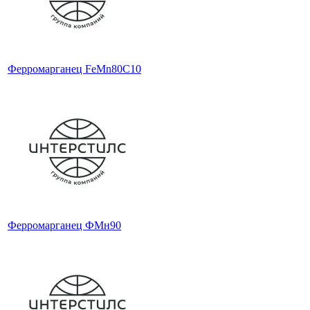
Ферромарганец FeMn80C10
Ферромарганец ФМн90