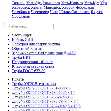
Тюмень
Улан-Удэ
Ульяновск
Усть-Илимск
Усть-Кут
Уфа
Хабаровск
Ханты-Мансийск
Херсон
Чебоксары
Челябинск
Череповец
Чита
Южно-Сахалинск
Якутск
Ярославль
Часто ищут
Кабель СИП
Электрод для сварки чугуна
Обратный клапан
Задвижка стальная фланцевая Ду-150
Труба НКТ
Перфорированный лист
Кладочная сварная сетка
Труба ГОСТ 632-80
Искать
Трубы 09Г2С
Все размеры
...трубы 09Г2С ГОСТ 8731-8
38 x 8
...трубы 09Г2С ГОСТ 8730-12
45 x 10
...трубы 09Г2С ГОСТ 8730-87
48 x 8
...трубы 09Г2С ГОСТ 8732-78
43,5 x 7,5
...трубы 09Г2С ГОСТ 8732-01
40,5 x 10,5
...трубы 09Г2С ГОСТ 8732-22
7,5 x 7,5