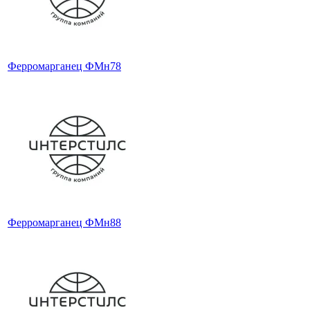
Ферромарганец ФМн78
Ферромарганец ФМн88