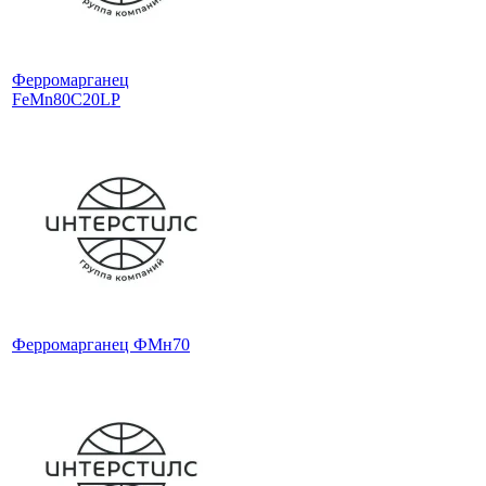
Ферромарганец
FeMn80C20LP
Ферромарганец ФМн70