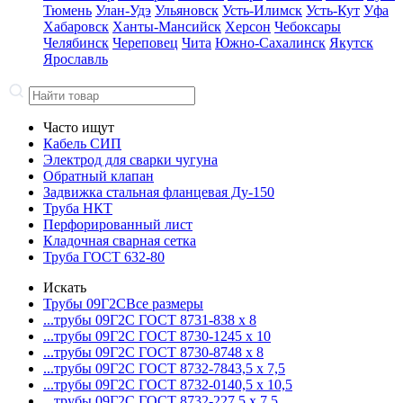
Тюмень
Улан-Удэ
Ульяновск
Усть-Илимск
Усть-Кут
Уфа
Хабаровск
Ханты-Мансийск
Херсон
Чебоксары
Челябинск
Череповец
Чита
Южно-Сахалинск
Якутск
Ярославль
Часто ищут
Кабель СИП
Электрод для сварки чугуна
Обратный клапан
Задвижка стальная фланцевая Ду-150
Труба НКТ
Перфорированный лист
Кладочная сварная сетка
Труба ГОСТ 632-80
Искать
Трубы 09Г2С
Все размеры
...трубы 09Г2С ГОСТ 8731-8
38 x 8
...трубы 09Г2С ГОСТ 8730-12
45 x 10
...трубы 09Г2С ГОСТ 8730-87
48 x 8
...трубы 09Г2С ГОСТ 8732-78
43,5 x 7,5
...трубы 09Г2С ГОСТ 8732-01
40,5 x 10,5
...трубы 09Г2С ГОСТ 8732-22
7,5 x 7,5