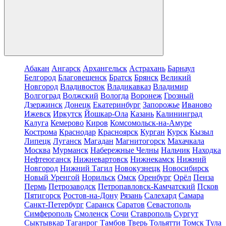
Абакан
Ангарск
Архангельск
Астрахань
Барнаул
Белгород
Благовещенск
Братск
Брянск
Великий
Новгород
Владивосток
Владикавказ
Владимир
Волгоград
Волжский
Вологда
Воронеж
Грозный
Дзержинск
Донецк
Екатеринбург
Запорожье
Иваново
Ижевск
Иркутск
Йошкар-Ола
Казань
Калининград
Калуга
Кемерово
Киров
Комсомольск-на-Амуре
Кострома
Краснодар
Красноярск
Курган
Курск
Кызыл
Липецк
Луганск
Магадан
Магнитогорск
Махачкала
Москва
Мурманск
Набережные Челны
Нальчик
Находка
Нефтеюганск
Нижневартовск
Нижнекамск
Нижний
Новгород
Нижний Тагил
Новокузнецк
Новосибирск
Новый Уренгой
Норильск
Омск
Оренбург
Орёл
Пенза
Пермь
Петрозаводск
Петропавловск-Камчатский
Псков
Пятигорск
Ростов-на-Дону
Рязань
Салехард
Самара
Санкт-Петербург
Саранск
Саратов
Севастополь
Симферополь
Смоленск
Сочи
Ставрополь
Сургут
Сыктывкар
Таганрог
Тамбов
Тверь
Тольятти
Томск
Тула