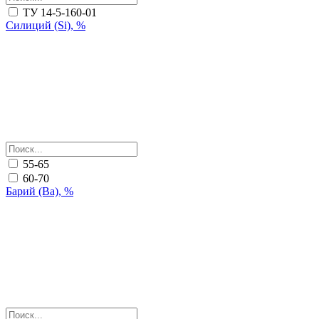
ТУ 14-5-160-01
Силиций (Si), %
55-65
60-70
Барий (Ba), %