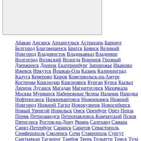
Абакан
Ангарск
Архангельск
Астрахань
Барнаул
Белгород
Благовещенск
Братск
Брянск
Великий
Новгород
Владивосток
Владикавказ
Владимир
Волгоград
Волжский
Вологда
Воронеж
Грозный
Дзержинск
Донецк
Екатеринбург
Запорожье
Иваново
Ижевск
Иркутск
Йошкар-Ола
Казань
Калининград
Калуга
Кемерово
Киров
Комсомольск-на-Амуре
Кострома
Краснодар
Красноярск
Курган
Курск
Кызыл
Липецк
Луганск
Магадан
Магнитогорск
Махачкала
Москва
Мурманск
Набережные Челны
Нальчик
Находка
Нефтеюганск
Нижневартовск
Нижнекамск
Нижний
Новгород
Нижний Тагил
Новокузнецк
Новосибирск
Новый Уренгой
Норильск
Омск
Оренбург
Орёл
Пенза
Пермь
Петрозаводск
Петропавловск-Камчатский
Псков
Пятигорск
Ростов-на-Дону
Рязань
Салехард
Самара
Санкт-Петербург
Саранск
Саратов
Севастополь
Симферополь
Смоленск
Сочи
Ставрополь
Сургут
Сыктывкар
Таганрог
Тамбов
Тверь
Тольятти
Томск
Тула