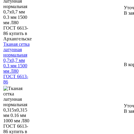
Уточ
В за
Тканая сетка
латунная
нормальная
0,7х0,7 мм
В ко
0.3 мм 1500
мм Л80
ГОСТ 6613-
86
Уточ
В за