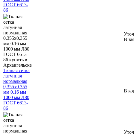
ГОСТ 6613-
86
Уточ
В за
Тканая сетка
латунная
нормальная
0,355х0,355
В ко
мм 0.16 мм
1000 мм Л80
ГОСТ 6613-
86
Уточ