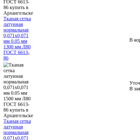
Тканая сетка
латунная
нормальная
0,071х0,071
В ко
мм 0.05 мм
1300 мм Л80
ГОСТ 6613-
86
Уточ
В за
Тканая сетка
латунная
нормальная
0,071х0,071