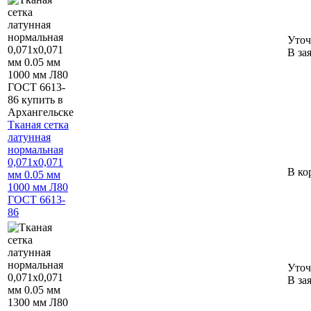
Уточ
В за
Тканая сетка
латунная
нормальная
0,071х0,071
В ко
мм 0.05 мм
1000 мм Л80
ГОСТ 6613-
86
Уточ
В за