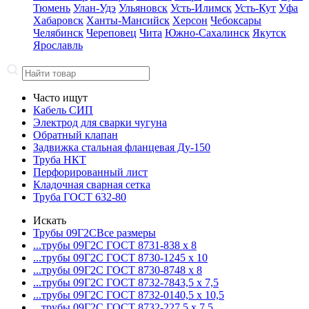
Тюмень
Улан-Удэ
Ульяновск
Усть-Илимск
Усть-Кут
Уфа
Хабаровск
Ханты-Мансийск
Херсон
Чебоксары
Челябинск
Череповец
Чита
Южно-Сахалинск
Якутск
Ярославль
Часто ищут
Кабель СИП
Электрод для сварки чугуна
Обратный клапан
Задвижка стальная фланцевая Ду-150
Труба НКТ
Перфорированный лист
Кладочная сварная сетка
Труба ГОСТ 632-80
Искать
Трубы 09Г2С
Все размеры
...трубы 09Г2С ГОСТ 8731-8
38 x 8
...трубы 09Г2С ГОСТ 8730-12
45 x 10
...трубы 09Г2С ГОСТ 8730-87
48 x 8
...трубы 09Г2С ГОСТ 8732-78
43,5 x 7,5
...трубы 09Г2С ГОСТ 8732-01
40,5 x 10,5
...трубы 09Г2С ГОСТ 8732-22
7,5 x 7,5