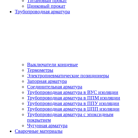
Титановый прокат
Цинковый прокат
Трубопроводная арматура
Выключатели концевые
Термометры
Электропневматические позиционеры
Запорная арматура
Соединительная арматура
Трубопроводная арматура в ВУС изоляции
Трубопроводная арматура в ППМ изоляции
Трубопроводная арматура в ППУ изоляции
Трубопроводная арматура в ЦПП изоляции
Трубопроводная арматура с эпоксидным
покрытием
Чугунная арматура
Сварочные материалы