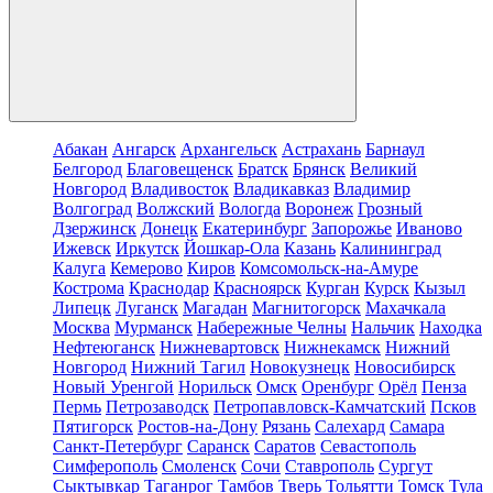
Абакан
Ангарск
Архангельск
Астрахань
Барнаул
Белгород
Благовещенск
Братск
Брянск
Великий
Новгород
Владивосток
Владикавказ
Владимир
Волгоград
Волжский
Вологда
Воронеж
Грозный
Дзержинск
Донецк
Екатеринбург
Запорожье
Иваново
Ижевск
Иркутск
Йошкар-Ола
Казань
Калининград
Калуга
Кемерово
Киров
Комсомольск-на-Амуре
Кострома
Краснодар
Красноярск
Курган
Курск
Кызыл
Липецк
Луганск
Магадан
Магнитогорск
Махачкала
Москва
Мурманск
Набережные Челны
Нальчик
Находка
Нефтеюганск
Нижневартовск
Нижнекамск
Нижний
Новгород
Нижний Тагил
Новокузнецк
Новосибирск
Новый Уренгой
Норильск
Омск
Оренбург
Орёл
Пенза
Пермь
Петрозаводск
Петропавловск-Камчатский
Псков
Пятигорск
Ростов-на-Дону
Рязань
Салехард
Самара
Санкт-Петербург
Саранск
Саратов
Севастополь
Симферополь
Смоленск
Сочи
Ставрополь
Сургут
Сыктывкар
Таганрог
Тамбов
Тверь
Тольятти
Томск
Тула