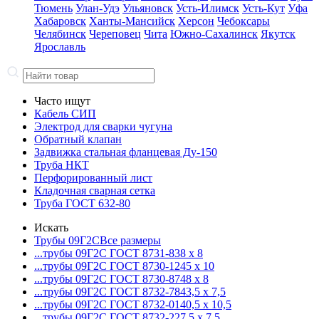
Тюмень
Улан-Удэ
Ульяновск
Усть-Илимск
Усть-Кут
Уфа
Хабаровск
Ханты-Мансийск
Херсон
Чебоксары
Челябинск
Череповец
Чита
Южно-Сахалинск
Якутск
Ярославль
Часто ищут
Кабель СИП
Электрод для сварки чугуна
Обратный клапан
Задвижка стальная фланцевая Ду-150
Труба НКТ
Перфорированный лист
Кладочная сварная сетка
Труба ГОСТ 632-80
Искать
Трубы 09Г2С
Все размеры
...трубы 09Г2С ГОСТ 8731-8
38 x 8
...трубы 09Г2С ГОСТ 8730-12
45 x 10
...трубы 09Г2С ГОСТ 8730-87
48 x 8
...трубы 09Г2С ГОСТ 8732-78
43,5 x 7,5
...трубы 09Г2С ГОСТ 8732-01
40,5 x 10,5
...трубы 09Г2С ГОСТ 8732-22
7,5 x 7,5