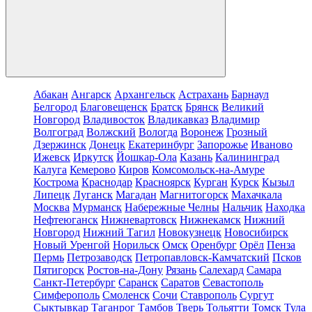
Абакан
Ангарск
Архангельск
Астрахань
Барнаул
Белгород
Благовещенск
Братск
Брянск
Великий
Новгород
Владивосток
Владикавказ
Владимир
Волгоград
Волжский
Вологда
Воронеж
Грозный
Дзержинск
Донецк
Екатеринбург
Запорожье
Иваново
Ижевск
Иркутск
Йошкар-Ола
Казань
Калининград
Калуга
Кемерово
Киров
Комсомольск-на-Амуре
Кострома
Краснодар
Красноярск
Курган
Курск
Кызыл
Липецк
Луганск
Магадан
Магнитогорск
Махачкала
Москва
Мурманск
Набережные Челны
Нальчик
Находка
Нефтеюганск
Нижневартовск
Нижнекамск
Нижний
Новгород
Нижний Тагил
Новокузнецк
Новосибирск
Новый Уренгой
Норильск
Омск
Оренбург
Орёл
Пенза
Пермь
Петрозаводск
Петропавловск-Камчатский
Псков
Пятигорск
Ростов-на-Дону
Рязань
Салехард
Самара
Санкт-Петербург
Саранск
Саратов
Севастополь
Симферополь
Смоленск
Сочи
Ставрополь
Сургут
Сыктывкар
Таганрог
Тамбов
Тверь
Тольятти
Томск
Тула