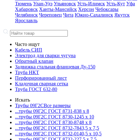
Тюмень
Улан-Удэ
Ульяновск
Усть-Илимск
Усть-Кут
Уфа
Хабаровск
Ханты-Мансийск
Херсон
Чебоксары
Челябинск
Череповец
Чита
Южно-Сахалинск
Якутск
Ярославль
Часто ищут
Кабель СИП
Электрод для сварки чугуна
Обратный клапан
Задвижка стальная фланцевая Ду-150
Труба НКТ
Перфорированный лист
Кладочная сварная сетка
Труба ГОСТ 632-80
Искать
Трубы 09Г2С
Все размеры
...трубы 09Г2С ГОСТ 8731-8
38 x 8
...трубы 09Г2С ГОСТ 8730-12
45 x 10
...трубы 09Г2С ГОСТ 8730-87
48 x 8
...трубы 09Г2С ГОСТ 8732-78
43,5 x 7,5
...трубы 09Г2С ГОСТ 8732-01
40,5 x 10,5
...трубы 09Г2С ГОСТ 8732-22
7,5 x 7,5