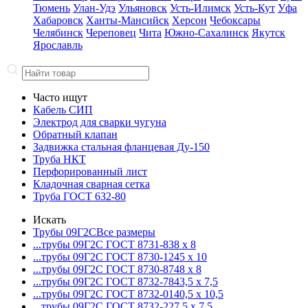
Тюмень
Улан-Удэ
Ульяновск
Усть-Илимск
Усть-Кут
Уфа
Хабаровск
Ханты-Мансийск
Херсон
Чебоксары
Челябинск
Череповец
Чита
Южно-Сахалинск
Якутск
Ярославль
Часто ищут
Кабель СИП
Электрод для сварки чугуна
Обратный клапан
Задвижка стальная фланцевая Ду-150
Труба НКТ
Перфорированный лист
Кладочная сварная сетка
Труба ГОСТ 632-80
Искать
Трубы 09Г2С
Все размеры
...трубы 09Г2С ГОСТ 8731-8
38 x 8
...трубы 09Г2С ГОСТ 8730-12
45 x 10
...трубы 09Г2С ГОСТ 8730-87
48 x 8
...трубы 09Г2С ГОСТ 8732-78
43,5 x 7,5
...трубы 09Г2С ГОСТ 8732-01
40,5 x 10,5
...трубы 09Г2С ГОСТ 8732-22
7,5 x 7,5