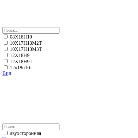
08Х18Н10
10Х17Н13М2Т
10Х17Н13М3Т
12Х18Н9
12Х18Н9Т
12х18н10т
Вид
двухсторонняя