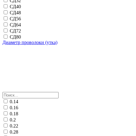
СД32
СД40
СД48
СД56
СД64
СД72
СД80
Диаметр проволоки (утка)
0.14
0.16
0.18
0.2
0.22
0.28