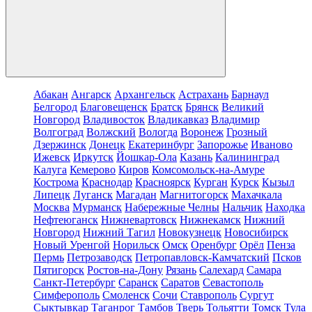
Абакан
Ангарск
Архангельск
Астрахань
Барнаул
Белгород
Благовещенск
Братск
Брянск
Великий
Новгород
Владивосток
Владикавказ
Владимир
Волгоград
Волжский
Вологда
Воронеж
Грозный
Дзержинск
Донецк
Екатеринбург
Запорожье
Иваново
Ижевск
Иркутск
Йошкар-Ола
Казань
Калининград
Калуга
Кемерово
Киров
Комсомольск-на-Амуре
Кострома
Краснодар
Красноярск
Курган
Курск
Кызыл
Липецк
Луганск
Магадан
Магнитогорск
Махачкала
Москва
Мурманск
Набережные Челны
Нальчик
Находка
Нефтеюганск
Нижневартовск
Нижнекамск
Нижний
Новгород
Нижний Тагил
Новокузнецк
Новосибирск
Новый Уренгой
Норильск
Омск
Оренбург
Орёл
Пенза
Пермь
Петрозаводск
Петропавловск-Камчатский
Псков
Пятигорск
Ростов-на-Дону
Рязань
Салехард
Самара
Санкт-Петербург
Саранск
Саратов
Севастополь
Симферополь
Смоленск
Сочи
Ставрополь
Сургут
Сыктывкар
Таганрог
Тамбов
Тверь
Тольятти
Томск
Тула