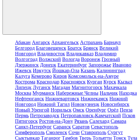
Абакан
Ангарск
Архангельск
Астрахань
Барнаул
Белгород
Благовещенск
Братск
Брянск
Великий
Новгород
Владивосток
Владикавказ
Владимир
Волгоград
Волжский
Вологда
Воронеж
Грозный
Дзержинск
Донецк
Екатеринбург
Запорожье
Иваново
Ижевск
Иркутск
Йошкар-Ола
Казань
Калининград
Калуга
Кемерово
Киров
Комсомольск-на-Амуре
Кострома
Краснодар
Красноярск
Курган
Курск
Кызыл
Липецк
Луганск
Магадан
Магнитогорск
Махачкала
Москва
Мурманск
Набережные Челны
Нальчик
Находка
Нефтеюганск
Нижневартовск
Нижнекамск
Нижний
Новгород
Нижний Тагил
Новокузнецк
Новосибирск
Новый Уренгой
Норильск
Омск
Оренбург
Орёл
Пенза
Пермь
Петрозаводск
Петропавловск-Камчатский
Псков
Пятигорск
Ростов-на-Дону
Рязань
Салехард
Самара
Санкт-Петербург
Саранск
Саратов
Севастополь
Симферополь
Смоленск
Сочи
Ставрополь
Сургут
Сыктывкар
Таганрог
Тамбов
Тверь
Тольятти
Томск
Тула