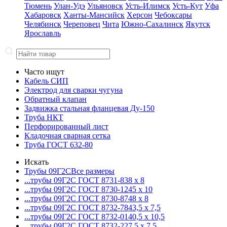
Тюмень
Улан-Удэ
Ульяновск
Усть-Илимск
Усть-Кут
Уфа
Хабаровск
Ханты-Мансийск
Херсон
Чебоксары
Челябинск
Череповец
Чита
Южно-Сахалинск
Якутск
Ярославль
Часто ищут
Кабель СИП
Электрод для сварки чугуна
Обратный клапан
Задвижка стальная фланцевая Ду-150
Труба НКТ
Перфорированный лист
Кладочная сварная сетка
Труба ГОСТ 632-80
Искать
Трубы 09Г2С
Все размеры
...трубы 09Г2С ГОСТ 8731-8
38 x 8
...трубы 09Г2С ГОСТ 8730-12
45 x 10
...трубы 09Г2С ГОСТ 8730-87
48 x 8
...трубы 09Г2С ГОСТ 8732-78
43,5 x 7,5
...трубы 09Г2С ГОСТ 8732-01
40,5 x 10,5
...трубы 09Г2С ГОСТ 8732-22
7,5 x 7,5