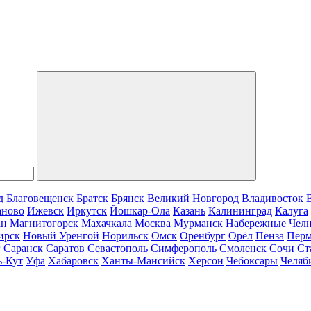
д
Благовещенск
Братск
Брянск
Великий Новгород
Владивосток
аново
Ижевск
Иркутск
Йошкар-Ола
Казань
Калининград
Калуга
ан
Магнитогорск
Махачкала
Москва
Мурманск
Набережные Чел
ирск
Новый Уренгой
Норильск
Омск
Оренбург
Орёл
Пенза
Пер
г
Саранск
Саратов
Севастополь
Симферополь
Смоленск
Сочи
Ст
ь-Кут
Уфа
Хабаровск
Ханты-Мансийск
Херсон
Чебоксары
Челяб