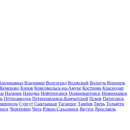
Владикавказ
Владимир
Волгоград
Волжский
Вологда
Воронеж
Кемерово
Киров
Комсомольск-на-Амуре
Кострома
Краснодар
ны
Нальчик
Находка
Нефтеюганск
Нижневартовск
Нижнекамск
мь
Петрозаводск
Петропавловск-Камчатский
Псков
Пятигорск
аврополь
Сургут
Сыктывкар
Таганрог
Тамбов
Тверь
Тольятти
инск
Череповец
Чита
Южно-Сахалинск
Якутск
Ярославль