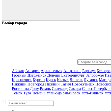
Выбор города
Абакан
Ангарск
Архангельск
Астрахань
Барнаул
Белгоро
Грозный
Дзержинск
Донецк
Екатеринбург
Запорожье
Ив
Красноярск
Курган
Курск
Кызыл
Липецк
Луганск
Магад
Нижний Новгород
Нижний Тагил
Новокузнецк
Новосиб
Ростов-на-Дону
Рязань
Салехард
Самара
Санкт-Петербур
Томск
Тула
Тюмень
Улан-Удэ
Ульяновск
Усть-Илимск
Уст