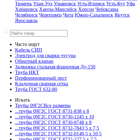
Тюмень
Улан-Удэ
Ульяновск
Усть-Илимск
Усть-Кут
Уфа
Хабаровск
Ханты-Мансийск
Херсон
Чебоксары
Челябинск
Череповец
Чита
Южно-Сахалинск
Якутск
Ярославль
Часто ищут
Кабель СИП
Электрод для сварки чугуна
Обратный клапан
Задвижка стальная фланцевая Ду-150
Труба НКТ
Перфорированный лист
Кладочная сварная сетка
Труба ГОСТ 632-80
Искать
Трубы 09Г2С
Все размеры
...трубы 09Г2С ГОСТ 8731-8
38 x 8
...трубы 09Г2С ГОСТ 8730-12
45 x 10
...трубы 09Г2С ГОСТ 8730-87
48 x 8
...трубы 09Г2С ГОСТ 8732-78
43,5 x 7,5
...трубы 09Г2С ГОСТ 8732-01
40,5 x 10,5
...трубы 09Г2С ГОСТ 8732-22
7,5 x 7,5