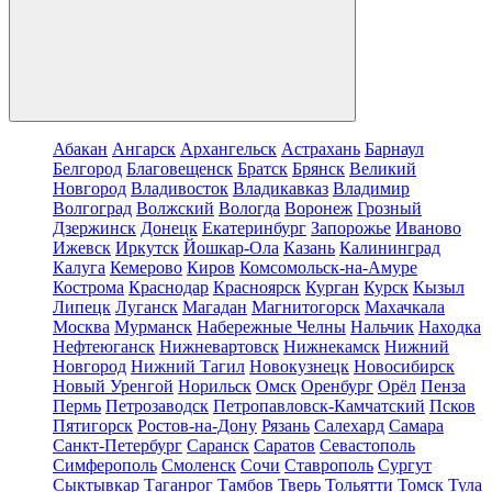
Абакан
Ангарск
Архангельск
Астрахань
Барнаул
Белгород
Благовещенск
Братск
Брянск
Великий
Новгород
Владивосток
Владикавказ
Владимир
Волгоград
Волжский
Вологда
Воронеж
Грозный
Дзержинск
Донецк
Екатеринбург
Запорожье
Иваново
Ижевск
Иркутск
Йошкар-Ола
Казань
Калининград
Калуга
Кемерово
Киров
Комсомольск-на-Амуре
Кострома
Краснодар
Красноярск
Курган
Курск
Кызыл
Липецк
Луганск
Магадан
Магнитогорск
Махачкала
Москва
Мурманск
Набережные Челны
Нальчик
Находка
Нефтеюганск
Нижневартовск
Нижнекамск
Нижний
Новгород
Нижний Тагил
Новокузнецк
Новосибирск
Новый Уренгой
Норильск
Омск
Оренбург
Орёл
Пенза
Пермь
Петрозаводск
Петропавловск-Камчатский
Псков
Пятигорск
Ростов-на-Дону
Рязань
Салехард
Самара
Санкт-Петербург
Саранск
Саратов
Севастополь
Симферополь
Смоленск
Сочи
Ставрополь
Сургут
Сыктывкар
Таганрог
Тамбов
Тверь
Тольятти
Томск
Тула