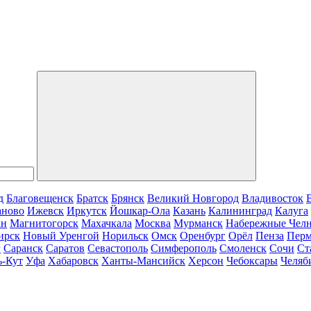
д
Благовещенск
Братск
Брянск
Великий Новгород
Владивосток
аново
Ижевск
Иркутск
Йошкар-Ола
Казань
Калининград
Калуга
ан
Магнитогорск
Махачкала
Москва
Мурманск
Набережные Чел
ирск
Новый Уренгой
Норильск
Омск
Оренбург
Орёл
Пенза
Пер
г
Саранск
Саратов
Севастополь
Симферополь
Смоленск
Сочи
Ст
ь-Кут
Уфа
Хабаровск
Ханты-Мансийск
Херсон
Чебоксары
Челяб