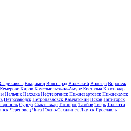
Владикавказ
Владимир
Волгоград
Волжский
Вологда
Воронеж
Кемерово
Киров
Комсомольск-на-Амуре
Кострома
Краснодар
ны
Нальчик
Находка
Нефтеюганск
Нижневартовск
Нижнекамск
мь
Петрозаводск
Петропавловск-Камчатский
Псков
Пятигорск
аврополь
Сургут
Сыктывкар
Таганрог
Тамбов
Тверь
Тольятти
инск
Череповец
Чита
Южно-Сахалинск
Якутск
Ярославль