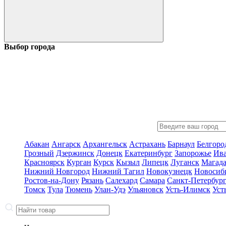
Выбор города
Абакан
Ангарск
Архангельск
Астрахань
Барнаул
Белгоро
Грозный
Дзержинск
Донецк
Екатеринбург
Запорожье
Ив
Красноярск
Курган
Курск
Кызыл
Липецк
Луганск
Магад
Нижний Новгород
Нижний Тагил
Новокузнецк
Новосиб
Ростов-на-Дону
Рязань
Салехард
Самара
Санкт-Петербур
Томск
Тула
Тюмень
Улан-Удэ
Ульяновск
Усть-Илимск
Уст