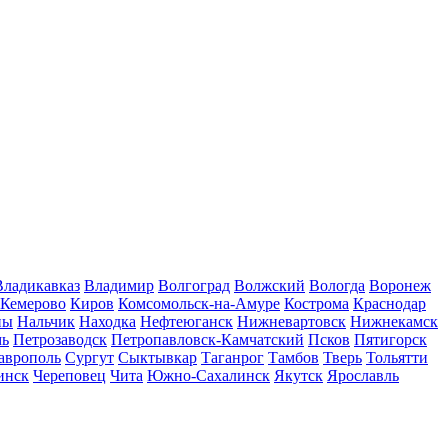
Владикавказ
Владимир
Волгоград
Волжский
Вологда
Воронеж
Кемерово
Киров
Комсомольск-на-Амуре
Кострома
Краснодар
ны
Нальчик
Находка
Нефтеюганск
Нижневартовск
Нижнекамск
мь
Петрозаводск
Петропавловск-Камчатский
Псков
Пятигорск
аврополь
Сургут
Сыктывкар
Таганрог
Тамбов
Тверь
Тольятти
инск
Череповец
Чита
Южно-Сахалинск
Якутск
Ярославль