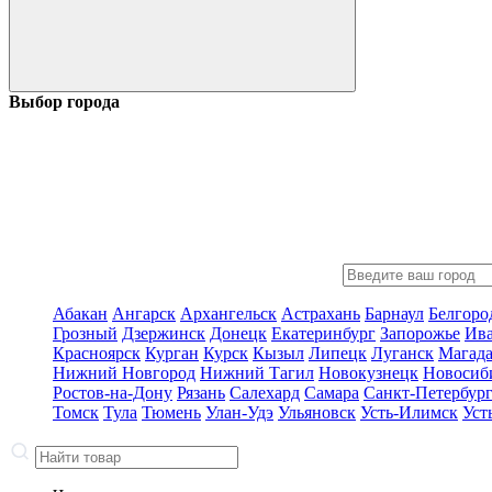
Выбор города
Абакан
Ангарск
Архангельск
Астрахань
Барнаул
Белгоро
Грозный
Дзержинск
Донецк
Екатеринбург
Запорожье
Ив
Красноярск
Курган
Курск
Кызыл
Липецк
Луганск
Магад
Нижний Новгород
Нижний Тагил
Новокузнецк
Новосиб
Ростов-на-Дону
Рязань
Салехард
Самара
Санкт-Петербур
Томск
Тула
Тюмень
Улан-Удэ
Ульяновск
Усть-Илимск
Уст