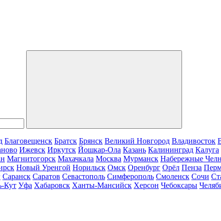
д
Благовещенск
Братск
Брянск
Великий Новгород
Владивосток
аново
Ижевск
Иркутск
Йошкар-Ола
Казань
Калининград
Калуга
ан
Магнитогорск
Махачкала
Москва
Мурманск
Набережные Чел
ирск
Новый Уренгой
Норильск
Омск
Оренбург
Орёл
Пенза
Пер
г
Саранск
Саратов
Севастополь
Симферополь
Смоленск
Сочи
Ст
ь-Кут
Уфа
Хабаровск
Ханты-Мансийск
Херсон
Чебоксары
Челяб