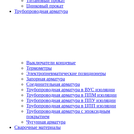
Титановый прокат
Цинковый прокат
Трубопроводная арматура
Выключатели концевые
Термометры
Электропневматические позиционеры
Запорная арматура
Соединительная арматура
Трубопроводная арматура в ВУС изоляции
Трубопроводная арматура в ППМ изоляции
Трубопроводная арматура в ППУ изоляции
Трубопроводная арматура в ЦПП изоляции
Трубопроводная арматура с эпоксидным
покрытием
Чугунная арматура
Сварочные материалы