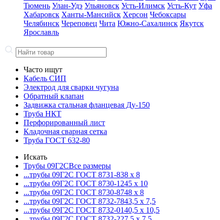
Тюмень
Улан-Удэ
Ульяновск
Усть-Илимск
Усть-Кут
Уфа
Хабаровск
Ханты-Мансийск
Херсон
Чебоксары
Челябинск
Череповец
Чита
Южно-Сахалинск
Якутск
Ярославль
Часто ищут
Кабель СИП
Электрод для сварки чугуна
Обратный клапан
Задвижка стальная фланцевая Ду-150
Труба НКТ
Перфорированный лист
Кладочная сварная сетка
Труба ГОСТ 632-80
Искать
Трубы 09Г2С
Все размеры
...трубы 09Г2С ГОСТ 8731-8
38 x 8
...трубы 09Г2С ГОСТ 8730-12
45 x 10
...трубы 09Г2С ГОСТ 8730-87
48 x 8
...трубы 09Г2С ГОСТ 8732-78
43,5 x 7,5
...трубы 09Г2С ГОСТ 8732-01
40,5 x 10,5
...трубы 09Г2С ГОСТ 8732-22
7,5 x 7,5