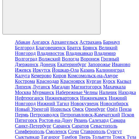
Абакан
Ангарск
Архангельск
Астрахань
Барнаул
Белгород
Благовещенск
Братск
Брянск
Великий
Новгород
Владивосток
Владикавказ
Владимир
Волгоград
Волжский
Вологда
Воронеж
Грозный
Дзержинск
Донецк
Екатеринбург
Запорожье
Иваново
Ижевск
Иркутск
Йошкар-Ола
Казань
Калининград
Калуга
Кемерово
Киров
Комсомольск-на-Амуре
Кострома
Краснодар
Красноярск
Курган
Курск
Кызыл
Липецк
Луганск
Магадан
Магнитогорск
Махачкала
Москва
Мурманск
Набережные Челны
Нальчик
Находка
Нефтеюганск
Нижневартовск
Нижнекамск
Нижний
Новгород
Нижний Тагил
Новокузнецк
Новосибирск
Новый Уренгой
Норильск
Омск
Оренбург
Орёл
Пенза
Пермь
Петрозаводск
Петропавловск-Камчатский
Псков
Пятигорск
Ростов-на-Дону
Рязань
Салехард
Самара
Санкт-Петербург
Саранск
Саратов
Севастополь
Симферополь
Смоленск
Сочи
Ставрополь
Сургут
Сыктывкар
Таганрог
Тамбов
Тверь
Тольятти
Томск
Тула