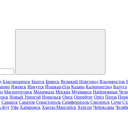
д
Благовещенск
Братск
Брянск
Великий Новгород
Владивосток
аново
Ижевск
Иркутск
Йошкар-Ола
Казань
Калининград
Калуга
ан
Магнитогорск
Махачкала
Москва
Мурманск
Набережные Чел
ирск
Новый Уренгой
Норильск
Омск
Оренбург
Орёл
Пенза
Пер
г
Саранск
Саратов
Севастополь
Симферополь
Смоленск
Сочи
Ст
ь-Кут
Уфа
Хабаровск
Ханты-Мансийск
Херсон
Чебоксары
Челяб