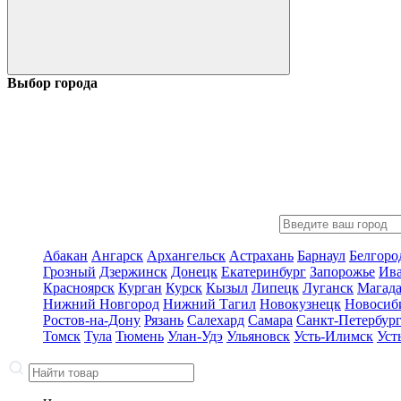
Выбор города
Абакан
Ангарск
Архангельск
Астрахань
Барнаул
Белгоро
Грозный
Дзержинск
Донецк
Екатеринбург
Запорожье
Ив
Красноярск
Курган
Курск
Кызыл
Липецк
Луганск
Магад
Нижний Новгород
Нижний Тагил
Новокузнецк
Новосиб
Ростов-на-Дону
Рязань
Салехард
Самара
Санкт-Петербур
Томск
Тула
Тюмень
Улан-Удэ
Ульяновск
Усть-Илимск
Уст