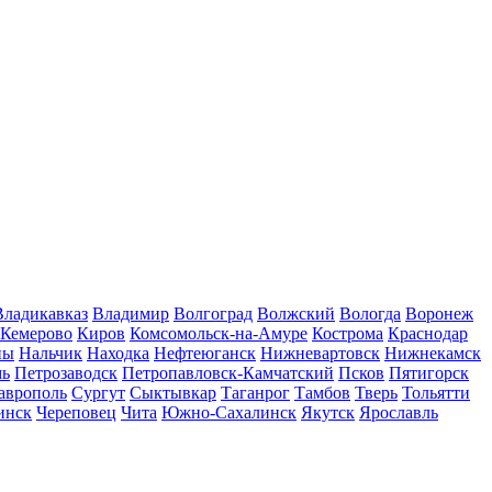
Владикавказ
Владимир
Волгоград
Волжский
Вологда
Воронеж
Кемерово
Киров
Комсомольск-на-Амуре
Кострома
Краснодар
ны
Нальчик
Находка
Нефтеюганск
Нижневартовск
Нижнекамск
мь
Петрозаводск
Петропавловск-Камчатский
Псков
Пятигорск
аврополь
Сургут
Сыктывкар
Таганрог
Тамбов
Тверь
Тольятти
инск
Череповец
Чита
Южно-Сахалинск
Якутск
Ярославль