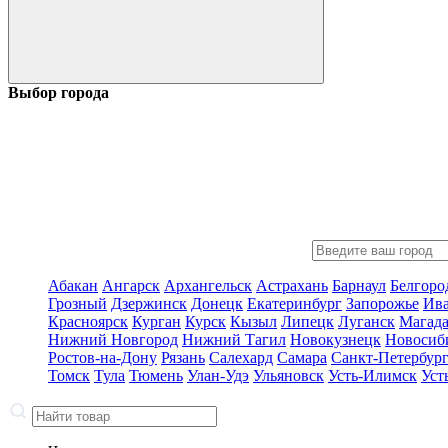
Выбор города
Абакан
Ангарск
Архангельск
Астрахань
Барнаул
Белгоро
Грозный
Дзержинск
Донецк
Екатеринбург
Запорожье
Ив
Красноярск
Курган
Курск
Кызыл
Липецк
Луганск
Магад
Нижний Новгород
Нижний Тагил
Новокузнецк
Новосиб
Ростов-на-Дону
Рязань
Салехард
Самара
Санкт-Петербур
Томск
Тула
Тюмень
Улан-Удэ
Ульяновск
Усть-Илимск
Уст