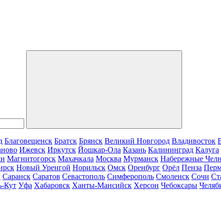
д
Благовещенск
Братск
Брянск
Великий Новгород
Владивосток
аново
Ижевск
Иркутск
Йошкар-Ола
Казань
Калининград
Калуга
ан
Магнитогорск
Махачкала
Москва
Мурманск
Набережные Чел
ирск
Новый Уренгой
Норильск
Омск
Оренбург
Орёл
Пенза
Пер
г
Саранск
Саратов
Севастополь
Симферополь
Смоленск
Сочи
Ст
ь-Кут
Уфа
Хабаровск
Ханты-Мансийск
Херсон
Чебоксары
Челяб