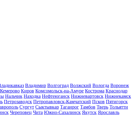
Владикавказ
Владимир
Волгоград
Волжский
Вологда
Воронеж
Кемерово
Киров
Комсомольск-на-Амуре
Кострома
Краснодар
ны
Нальчик
Находка
Нефтеюганск
Нижневартовск
Нижнекамск
мь
Петрозаводск
Петропавловск-Камчатский
Псков
Пятигорск
аврополь
Сургут
Сыктывкар
Таганрог
Тамбов
Тверь
Тольятти
инск
Череповец
Чита
Южно-Сахалинск
Якутск
Ярославль