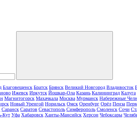
д
Благовещенск
Братск
Брянск
Великий Новгород
Владивосток
аново
Ижевск
Иркутск
Йошкар-Ола
Казань
Калининград
Калуга
ан
Магнитогорск
Махачкала
Москва
Мурманск
Набережные Чел
ирск
Новый Уренгой
Норильск
Омск
Оренбург
Орёл
Пенза
Пер
г
Саранск
Саратов
Севастополь
Симферополь
Смоленск
Сочи
Ст
ь-Кут
Уфа
Хабаровск
Ханты-Мансийск
Херсон
Чебоксары
Челяб