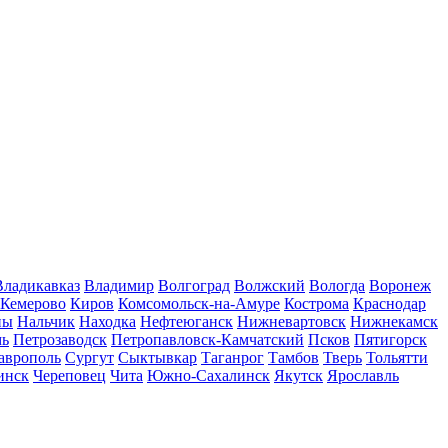
Владикавказ
Владимир
Волгоград
Волжский
Вологда
Воронеж
Кемерово
Киров
Комсомольск-на-Амуре
Кострома
Краснодар
ны
Нальчик
Находка
Нефтеюганск
Нижневартовск
Нижнекамск
мь
Петрозаводск
Петропавловск-Камчатский
Псков
Пятигорск
аврополь
Сургут
Сыктывкар
Таганрог
Тамбов
Тверь
Тольятти
инск
Череповец
Чита
Южно-Сахалинск
Якутск
Ярославль