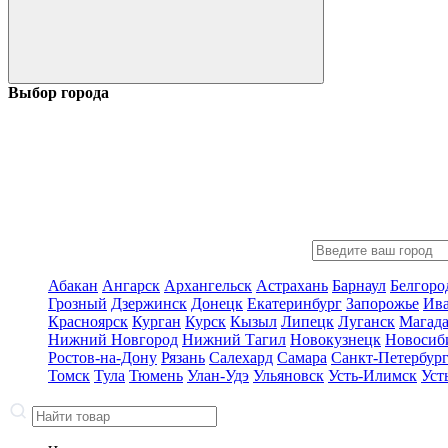
Выбор города
Абакан
Ангарск
Архангельск
Астрахань
Барнаул
Белгоро
Грозный
Дзержинск
Донецк
Екатеринбург
Запорожье
Ив
Красноярск
Курган
Курск
Кызыл
Липецк
Луганск
Магад
Нижний Новгород
Нижний Тагил
Новокузнецк
Новосиб
Ростов-на-Дону
Рязань
Салехард
Самара
Санкт-Петербур
Томск
Тула
Тюмень
Улан-Удэ
Ульяновск
Усть-Илимск
Уст