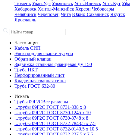
Тюмень
Улан-Удэ
Ульяновск
Усть-Илимск
Усть-Кут
Уфа
Хабаровск
Ханты-Мансийск
Херсон
Чебоксары
Челябинск
Череповец
Чита
Южно-Сахалинск
Якутск
Ярославль
Часто ищут
Кабель СИП
Электрод для сварки чугуна
Обратный клапан
Задвижка стальная фланцевая Ду-150
Труба НКТ
Перфорированный лист
Кладочная сварная сетка
Труба ГОСТ 632-80
Искать
Трубы 09Г2С
Все размеры
...трубы 09Г2С ГОСТ 8731-8
38 x 8
...трубы 09Г2С ГОСТ 8730-12
45 x 10
...трубы 09Г2С ГОСТ 8730-87
48 x 8
...трубы 09Г2С ГОСТ 8732-78
43,5 x 7,5
...трубы 09Г2С ГОСТ 8732-01
40,5 x 10,5
...трубы 09Г2С ГОСТ 8732-22
7,5 x 7,5