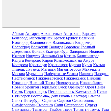
Абакан
Ангарск
Архангельск
Астрахань
Барнаул
Белгород
Благовещенск
Братск
Брянск
Великий
Новгород
Владивосток
Владикавказ
Владимир
Волгоград
Волжский
Вологда
Воронеж
Грозный
Дзержинск
Донецк
Екатеринбург
Запорожье
Иваново
Ижевск
Иркутск
Йошкар-Ола
Казань
Калининград
Калуга
Кемерово
Киров
Комсомольск-на-Амуре
Кострома
Краснодар
Красноярск
Курган
Курск
Кызыл
Липецк
Луганск
Магадан
Магнитогорск
Махачкала
Москва
Мурманск
Набережные Челны
Нальчик
Находка
Нефтеюганск
Нижневартовск
Нижнекамск
Нижний
Новгород
Нижний Тагил
Новокузнецк
Новосибирск
Новый Уренгой
Норильск
Омск
Оренбург
Орёл
Пенза
Пермь
Петрозаводск
Петропавловск-Камчатский
Псков
Пятигорск
Ростов-на-Дону
Рязань
Салехард
Самара
Санкт-Петербург
Саранск
Саратов
Севастополь
Симферополь
Смоленск
Сочи
Ставрополь
Сургут
Сыктывкар
Таганрог
Тамбов
Тверь
Тольятти
Томск
Тула