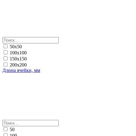
50х50
100х100
150х150
200х200
Длина ячейки, мм
50
100