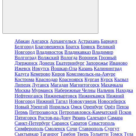
Абакан
Ангарск
Архангельск
Астрахань
Барнаул
Белгород
Благовещенск
Братск
Брянск
Великий
Новгород
Владивосток
Владикавказ
Владимир
Волгоград
Волжский
Вологда
Воронеж
Грозный
Дзержинск
Донецк
Екатеринбург
Запорожье
Иваново
Ижевск
Иркутск
Йошкар-Ола
Казань
Калининград
Калуга
Кемерово
Киров
Комсомольск-на-Амуре
Кострома
Краснодар
Красноярск
Курган
Курск
Кызыл
Липецк
Луганск
Магадан
Магнитогорск
Махачкала
Москва
Мурманск
Набережные Челны
Нальчик
Находка
Нефтеюганск
Нижневартовск
Нижнекамск
Нижний
Новгород
Нижний Тагил
Новокузнецк
Новосибирск
Новый Уренгой
Норильск
Омск
Оренбург
Орёл
Пенза
Пермь
Петрозаводск
Петропавловск-Камчатский
Псков
Пятигорск
Ростов-на-Дону
Рязань
Салехард
Самара
Санкт-Петербург
Саранск
Саратов
Севастополь
Симферополь
Смоленск
Сочи
Ставрополь
Сургут
Сыктывкар
Таганрог
Тамбов
Тверь
Тольятти
Томск
Тула