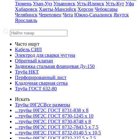
Тюмень
Улан-Удэ
Ульяновск
Усть-Илимск
Усть-Кут
Уфа
Хабаровск
Ханты-Мансийск
Херсон
Чебоксары
Челябинск
Череповец
Чита
Южно-Сахалинск
Якутск
Ярославль
Часто ищут
Кабель СИП
Электрод для сварки чугуна
Обратный клапан
Задвижка стальная фланцевая Ду-150
Труба НКТ
Перфорированный лист
Кладочная сварная сетка
Труба ГОСТ 632-80
Искать
Трубы 09Г2С
Все размеры
...трубы 09Г2С ГОСТ 8731-8
38 x 8
...трубы 09Г2С ГОСТ 8730-12
45 x 10
...трубы 09Г2С ГОСТ 8730-87
48 x 8
...трубы 09Г2С ГОСТ 8732-78
43,5 x 7,5
...трубы 09Г2С ГОСТ 8732-01
40,5 x 10,5
...трубы 09Г2С ГОСТ 8732-22
7,5 x 7,5