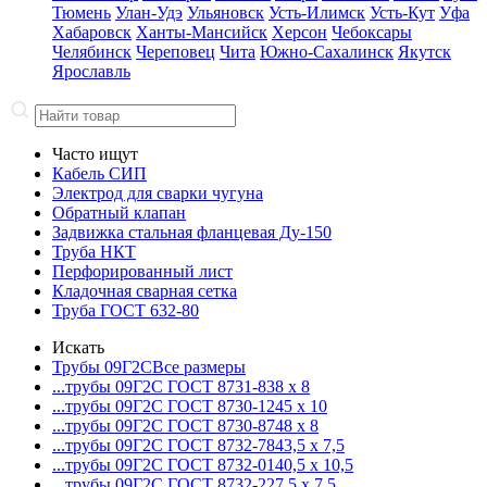
Тюмень
Улан-Удэ
Ульяновск
Усть-Илимск
Усть-Кут
Уфа
Хабаровск
Ханты-Мансийск
Херсон
Чебоксары
Челябинск
Череповец
Чита
Южно-Сахалинск
Якутск
Ярославль
Часто ищут
Кабель СИП
Электрод для сварки чугуна
Обратный клапан
Задвижка стальная фланцевая Ду-150
Труба НКТ
Перфорированный лист
Кладочная сварная сетка
Труба ГОСТ 632-80
Искать
Трубы 09Г2С
Все размеры
...трубы 09Г2С ГОСТ 8731-8
38 x 8
...трубы 09Г2С ГОСТ 8730-12
45 x 10
...трубы 09Г2С ГОСТ 8730-87
48 x 8
...трубы 09Г2С ГОСТ 8732-78
43,5 x 7,5
...трубы 09Г2С ГОСТ 8732-01
40,5 x 10,5
...трубы 09Г2С ГОСТ 8732-22
7,5 x 7,5