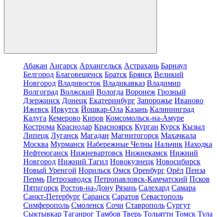
Абакан
Ангарск
Архангельск
Астрахань
Барнаул
Белгород
Благовещенск
Братск
Брянск
Великий
Новгород
Владивосток
Владикавказ
Владимир
Волгоград
Волжский
Вологда
Воронеж
Грозный
Дзержинск
Донецк
Екатеринбург
Запорожье
Иваново
Ижевск
Иркутск
Йошкар-Ола
Казань
Калининград
Калуга
Кемерово
Киров
Комсомольск-на-Амуре
Кострома
Краснодар
Красноярск
Курган
Курск
Кызыл
Липецк
Луганск
Магадан
Магнитогорск
Махачкала
Москва
Мурманск
Набережные Челны
Нальчик
Находка
Нефтеюганск
Нижневартовск
Нижнекамск
Нижний
Новгород
Нижний Тагил
Новокузнецк
Новосибирск
Новый Уренгой
Норильск
Омск
Оренбург
Орёл
Пенза
Пермь
Петрозаводск
Петропавловск-Камчатский
Псков
Пятигорск
Ростов-на-Дону
Рязань
Салехард
Самара
Санкт-Петербург
Саранск
Саратов
Севастополь
Симферополь
Смоленск
Сочи
Ставрополь
Сургут
Сыктывкар
Таганрог
Тамбов
Тверь
Тольятти
Томск
Тула