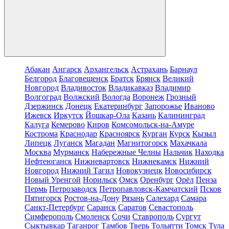
Абакан
Ангарск
Архангельск
Астрахань
Барнаул
Белгород
Благовещенск
Братск
Брянск
Великий
Новгород
Владивосток
Владикавказ
Владимир
Волгоград
Волжский
Вологда
Воронеж
Грозный
Дзержинск
Донецк
Екатеринбург
Запорожье
Иваново
Ижевск
Иркутск
Йошкар-Ола
Казань
Калининград
Калуга
Кемерово
Киров
Комсомольск-на-Амуре
Кострома
Краснодар
Красноярск
Курган
Курск
Кызыл
Липецк
Луганск
Магадан
Магнитогорск
Махачкала
Москва
Мурманск
Набережные Челны
Нальчик
Находка
Нефтеюганск
Нижневартовск
Нижнекамск
Нижний
Новгород
Нижний Тагил
Новокузнецк
Новосибирск
Новый Уренгой
Норильск
Омск
Оренбург
Орёл
Пенза
Пермь
Петрозаводск
Петропавловск-Камчатский
Псков
Пятигорск
Ростов-на-Дону
Рязань
Салехард
Самара
Санкт-Петербург
Саранск
Саратов
Севастополь
Симферополь
Смоленск
Сочи
Ставрополь
Сургут
Сыктывкар
Таганрог
Тамбов
Тверь
Тольятти
Томск
Тула