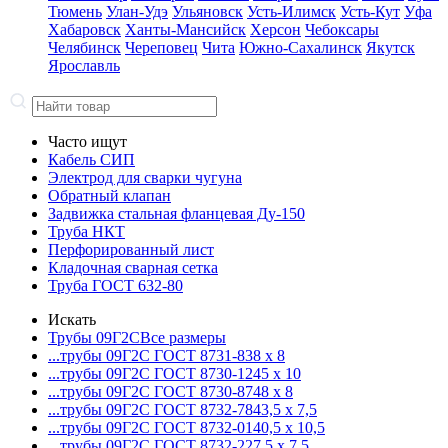
Тюмень
Улан-Удэ
Ульяновск
Усть-Илимск
Усть-Кут
Уфа
Хабаровск
Ханты-Мансийск
Херсон
Чебоксары
Челябинск
Череповец
Чита
Южно-Сахалинск
Якутск
Ярославль
Часто ищут
Кабель СИП
Электрод для сварки чугуна
Обратный клапан
Задвижка стальная фланцевая Ду-150
Труба НКТ
Перфорированный лист
Кладочная сварная сетка
Труба ГОСТ 632-80
Искать
Трубы 09Г2С
Все размеры
...трубы 09Г2С ГОСТ 8731-8
38 x 8
...трубы 09Г2С ГОСТ 8730-12
45 x 10
...трубы 09Г2С ГОСТ 8730-87
48 x 8
...трубы 09Г2С ГОСТ 8732-78
43,5 x 7,5
...трубы 09Г2С ГОСТ 8732-01
40,5 x 10,5
...трубы 09Г2С ГОСТ 8732-22
7,5 x 7,5