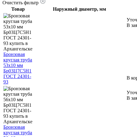
Очистить фильтр
Товар
Наружный диаметр, мм
Уточ
В за
Бронзовая
круглая труба
53х10 мм
Бр03Ц7С5Н1
ГОСТ 24301-
В ко
93
Уточ
В за
Бронзовая
круглая труба