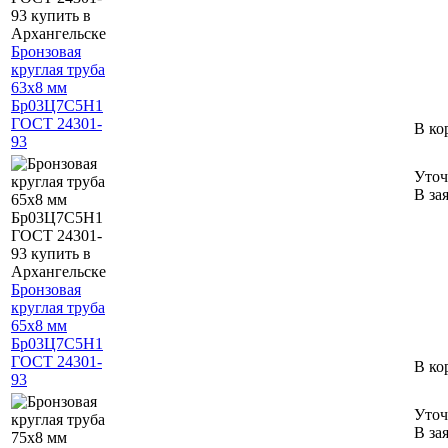
Бронзовая
круглая труба
63х8 мм
Бр03Ц7С5Н1
ГОСТ 24301-
В ко
93
Уточ
В за
Бронзовая
круглая труба
65х8 мм
Бр03Ц7С5Н1
ГОСТ 24301-
В ко
93
Уточ
В за