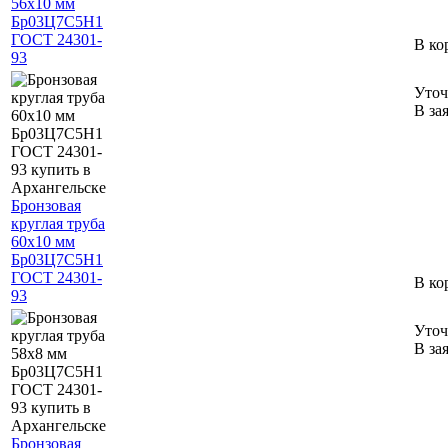
56х10 мм
Бр03Ц7С5Н1
ГОСТ 24301-
В ко
93
Уточ
В за
Бронзовая
круглая труба
60х10 мм
Бр03Ц7С5Н1
ГОСТ 24301-
В ко
93
Уточ
В за
Бронзовая