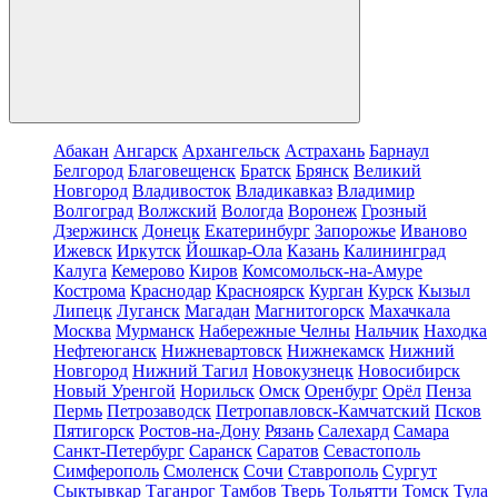
Абакан
Ангарск
Архангельск
Астрахань
Барнаул
Белгород
Благовещенск
Братск
Брянск
Великий
Новгород
Владивосток
Владикавказ
Владимир
Волгоград
Волжский
Вологда
Воронеж
Грозный
Дзержинск
Донецк
Екатеринбург
Запорожье
Иваново
Ижевск
Иркутск
Йошкар-Ола
Казань
Калининград
Калуга
Кемерово
Киров
Комсомольск-на-Амуре
Кострома
Краснодар
Красноярск
Курган
Курск
Кызыл
Липецк
Луганск
Магадан
Магнитогорск
Махачкала
Москва
Мурманск
Набережные Челны
Нальчик
Находка
Нефтеюганск
Нижневартовск
Нижнекамск
Нижний
Новгород
Нижний Тагил
Новокузнецк
Новосибирск
Новый Уренгой
Норильск
Омск
Оренбург
Орёл
Пенза
Пермь
Петрозаводск
Петропавловск-Камчатский
Псков
Пятигорск
Ростов-на-Дону
Рязань
Салехард
Самара
Санкт-Петербург
Саранск
Саратов
Севастополь
Симферополь
Смоленск
Сочи
Ставрополь
Сургут
Сыктывкар
Таганрог
Тамбов
Тверь
Тольятти
Томск
Тула