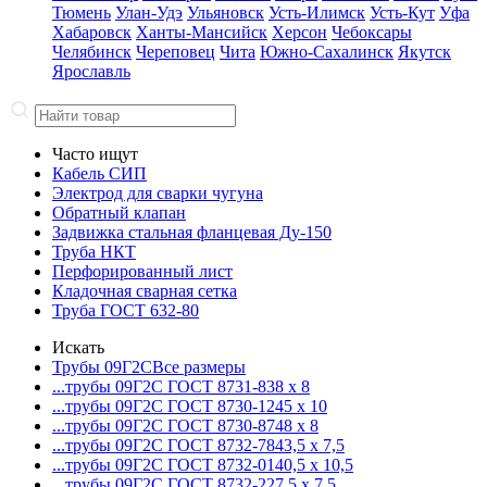
Тюмень
Улан-Удэ
Ульяновск
Усть-Илимск
Усть-Кут
Уфа
Хабаровск
Ханты-Мансийск
Херсон
Чебоксары
Челябинск
Череповец
Чита
Южно-Сахалинск
Якутск
Ярославль
Часто ищут
Кабель СИП
Электрод для сварки чугуна
Обратный клапан
Задвижка стальная фланцевая Ду-150
Труба НКТ
Перфорированный лист
Кладочная сварная сетка
Труба ГОСТ 632-80
Искать
Трубы 09Г2С
Все размеры
...трубы 09Г2С ГОСТ 8731-8
38 x 8
...трубы 09Г2С ГОСТ 8730-12
45 x 10
...трубы 09Г2С ГОСТ 8730-87
48 x 8
...трубы 09Г2С ГОСТ 8732-78
43,5 x 7,5
...трубы 09Г2С ГОСТ 8732-01
40,5 x 10,5
...трубы 09Г2С ГОСТ 8732-22
7,5 x 7,5