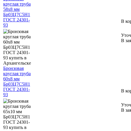
круглая труба
58х8 мм
Бр03Ц7С5Н1
ГОСТ 24301-
В ко
93
Уточ
В за
Бронзовая
круглая труба
60х8 мм
Бр03Ц7С5Н1
ГОСТ 24301-
В ко
93
Уточ
В за