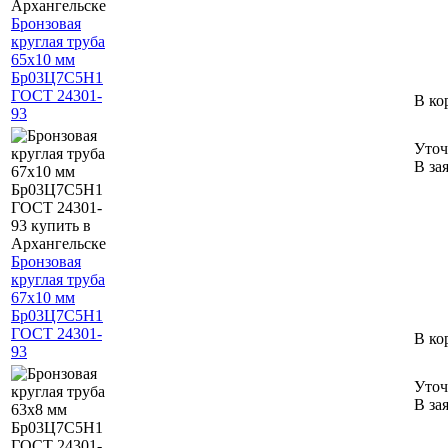
Бронзовая
круглая труба
65х10 мм
Бр03Ц7С5Н1
ГОСТ 24301-
В ко
93
Уточ
В за
Бронзовая
круглая труба
67х10 мм
Бр03Ц7С5Н1
ГОСТ 24301-
В ко
93
Уточ
В за