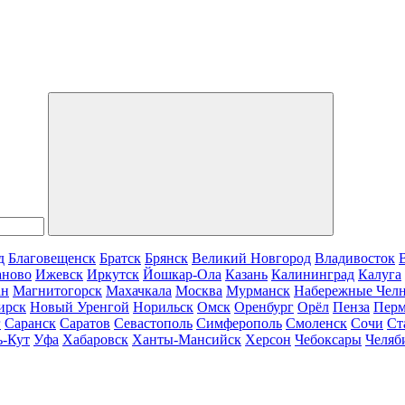
д
Благовещенск
Братск
Брянск
Великий Новгород
Владивосток
аново
Ижевск
Иркутск
Йошкар-Ола
Казань
Калининград
Калуга
ан
Магнитогорск
Махачкала
Москва
Мурманск
Набережные Чел
ирск
Новый Уренгой
Норильск
Омск
Оренбург
Орёл
Пенза
Пер
г
Саранск
Саратов
Севастополь
Симферополь
Смоленск
Сочи
Ст
ь-Кут
Уфа
Хабаровск
Ханты-Мансийск
Херсон
Чебоксары
Челяб