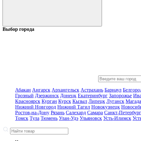
Выбор города
Абакан
Ангарск
Архангельск
Астрахань
Барнаул
Белгоро
Грозный
Дзержинск
Донецк
Екатеринбург
Запорожье
Ив
Красноярск
Курган
Курск
Кызыл
Липецк
Луганск
Магад
Нижний Новгород
Нижний Тагил
Новокузнецк
Новосиб
Ростов-на-Дону
Рязань
Салехард
Самара
Санкт-Петербур
Томск
Тула
Тюмень
Улан-Удэ
Ульяновск
Усть-Илимск
Уст