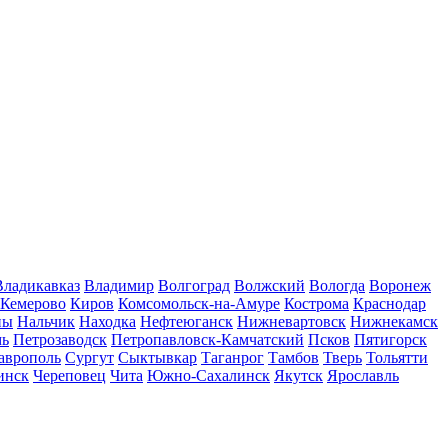
Владикавказ
Владимир
Волгоград
Волжский
Вологда
Воронеж
Кемерово
Киров
Комсомольск-на-Амуре
Кострома
Краснодар
ны
Нальчик
Находка
Нефтеюганск
Нижневартовск
Нижнекамск
мь
Петрозаводск
Петропавловск-Камчатский
Псков
Пятигорск
аврополь
Сургут
Сыктывкар
Таганрог
Тамбов
Тверь
Тольятти
инск
Череповец
Чита
Южно-Сахалинск
Якутск
Ярославль