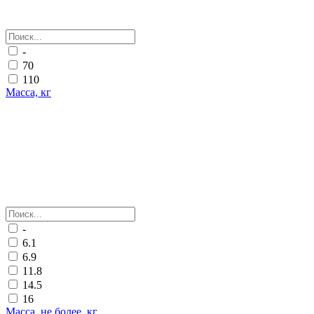
-
70
110
Масса, кг
-
6.1
6.9
11.8
14.5
16
Масса, не более, кг