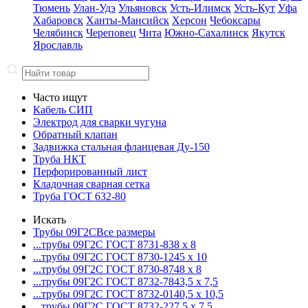
Тюмень
Улан-Удэ
Ульяновск
Усть-Илимск
Усть-Кут
Уфа
Хабаровск
Ханты-Мансийск
Херсон
Чебоксары
Челябинск
Череповец
Чита
Южно-Сахалинск
Якутск
Ярославль
Часто ищут
Кабель СИП
Электрод для сварки чугуна
Обратный клапан
Задвижка стальная фланцевая Ду-150
Труба НКТ
Перфорированный лист
Кладочная сварная сетка
Труба ГОСТ 632-80
Искать
Трубы 09Г2С
Все размеры
...трубы 09Г2С ГОСТ 8731-8
38 x 8
...трубы 09Г2С ГОСТ 8730-12
45 x 10
...трубы 09Г2С ГОСТ 8730-87
48 x 8
...трубы 09Г2С ГОСТ 8732-78
43,5 x 7,5
...трубы 09Г2С ГОСТ 8732-01
40,5 x 10,5
...трубы 09Г2С ГОСТ 8732-22
7,5 x 7,5