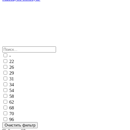
-
22
26
29
31
34
54
58
62
68
70
96
Очистить фильтр