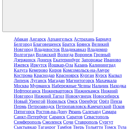
Абакан
Ангарск
Архангельск
Астрахань
Барнаул
Белгород
Благовещенск
Братск
Брянск
Великий
Новгород
Владивосток
Владикавказ
Владимир
Волгоград
Волжский
Вологда
Воронеж
Грозный
Дзержинск
Донецк
Екатеринбург
Запорожье
Иваново
Ижевск
Иркутск
Йошкар-Ола
Казань
Калининград
Калуга
Кемерово
Киров
Комсомольск-на-Амуре
Кострома
Краснодар
Красноярск
Курган
Курск
Кызыл
Липецк
Луганск
Магадан
Магнитогорск
Махачкала
Москва
Мурманск
Набережные Челны
Нальчик
Находка
Нефтеюганск
Нижневартовск
Нижнекамск
Нижний
Новгород
Нижний Тагил
Новокузнецк
Новосибирск
Новый Уренгой
Норильск
Омск
Оренбург
Орёл
Пенза
Пермь
Петрозаводск
Петропавловск-Камчатский
Псков
Пятигорск
Ростов-на-Дону
Рязань
Салехард
Самара
Санкт-Петербург
Саранск
Саратов
Севастополь
Симферополь
Смоленск
Сочи
Ставрополь
Сургут
Сыктывкар
Таганрог
Тамбов
Тверь
Тольятти
Томск
Тула