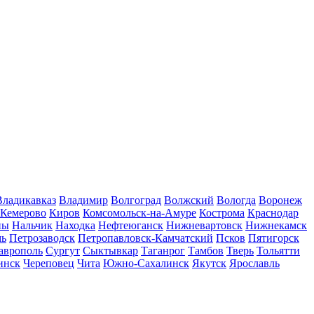
Владикавказ
Владимир
Волгоград
Волжский
Вологда
Воронеж
Кемерово
Киров
Комсомольск-на-Амуре
Кострома
Краснодар
ны
Нальчик
Находка
Нефтеюганск
Нижневартовск
Нижнекамск
мь
Петрозаводск
Петропавловск-Камчатский
Псков
Пятигорск
аврополь
Сургут
Сыктывкар
Таганрог
Тамбов
Тверь
Тольятти
инск
Череповец
Чита
Южно-Сахалинск
Якутск
Ярославль