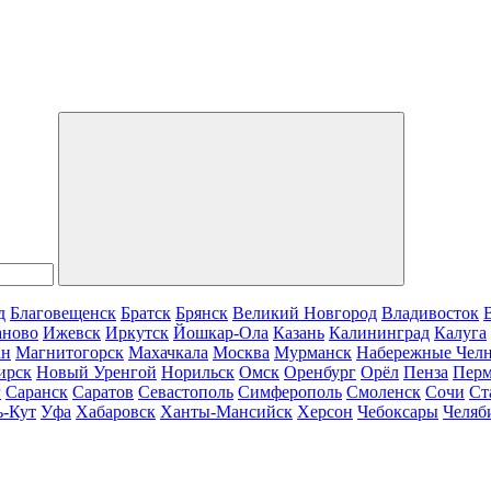
д
Благовещенск
Братск
Брянск
Великий Новгород
Владивосток
аново
Ижевск
Иркутск
Йошкар-Ола
Казань
Калининград
Калуга
ан
Магнитогорск
Махачкала
Москва
Мурманск
Набережные Чел
ирск
Новый Уренгой
Норильск
Омск
Оренбург
Орёл
Пенза
Пер
г
Саранск
Саратов
Севастополь
Симферополь
Смоленск
Сочи
Ст
ь-Кут
Уфа
Хабаровск
Ханты-Мансийск
Херсон
Чебоксары
Челяб