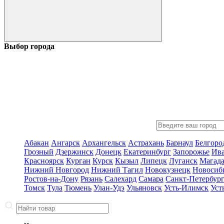
Выбор города
Абакан
Ангарск
Архангельск
Астрахань
Барнаул
Белгоро
Грозный
Дзержинск
Донецк
Екатеринбург
Запорожье
Ив
Красноярск
Курган
Курск
Кызыл
Липецк
Луганск
Магад
Нижний Новгород
Нижний Тагил
Новокузнецк
Новосиб
Ростов-на-Дону
Рязань
Салехард
Самара
Санкт-Петербур
Томск
Тула
Тюмень
Улан-Удэ
Ульяновск
Усть-Илимск
Уст