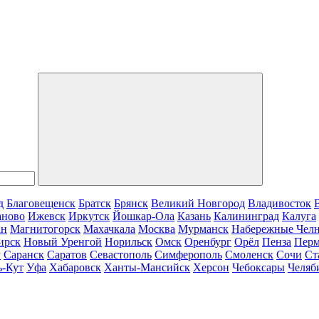
д
Благовещенск
Братск
Брянск
Великий Новгород
Владивосток
аново
Ижевск
Иркутск
Йошкар-Ола
Казань
Калининград
Калуга
ан
Магнитогорск
Махачкала
Москва
Мурманск
Набережные Чел
ирск
Новый Уренгой
Норильск
Омск
Оренбург
Орёл
Пенза
Пер
г
Саранск
Саратов
Севастополь
Симферополь
Смоленск
Сочи
Ст
ь-Кут
Уфа
Хабаровск
Ханты-Мансийск
Херсон
Чебоксары
Челяб