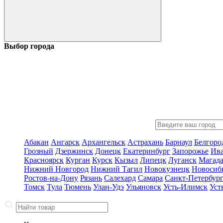
Выбор города
Абакан
Ангарск
Архангельск
Астрахань
Барнаул
Белгоро
Грозный
Дзержинск
Донецк
Екатеринбург
Запорожье
Ив
Красноярск
Курган
Курск
Кызыл
Липецк
Луганск
Магад
Нижний Новгород
Нижний Тагил
Новокузнецк
Новосиб
Ростов-на-Дону
Рязань
Салехард
Самара
Санкт-Петербур
Томск
Тула
Тюмень
Улан-Удэ
Ульяновск
Усть-Илимск
Уст