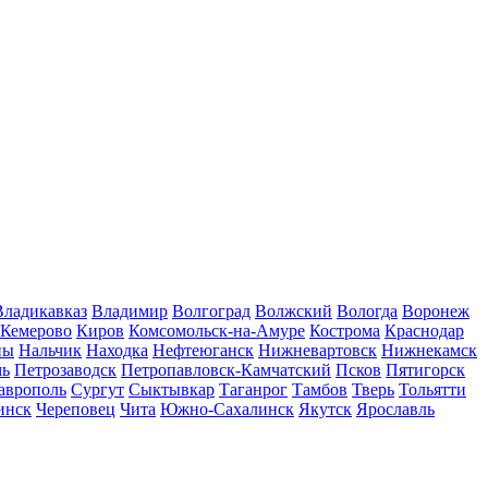
Владикавказ
Владимир
Волгоград
Волжский
Вологда
Воронеж
Кемерово
Киров
Комсомольск-на-Амуре
Кострома
Краснодар
ны
Нальчик
Находка
Нефтеюганск
Нижневартовск
Нижнекамск
мь
Петрозаводск
Петропавловск-Камчатский
Псков
Пятигорск
аврополь
Сургут
Сыктывкар
Таганрог
Тамбов
Тверь
Тольятти
инск
Череповец
Чита
Южно-Сахалинск
Якутск
Ярославль