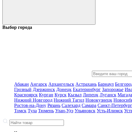
Выбор города
Абакан
Ангарск
Архангельск
Астрахань
Барнаул
Белгоро
Грозный
Дзержинск
Донецк
Екатеринбург
Запорожье
Ив
Красноярск
Курган
Курск
Кызыл
Липецк
Луганск
Магад
Нижний Новгород
Нижний Тагил
Новокузнецк
Новосиб
Ростов-на-Дону
Рязань
Салехард
Самара
Санкт-Петербур
Томск
Тула
Тюмень
Улан-Удэ
Ульяновск
Усть-Илимск
Уст