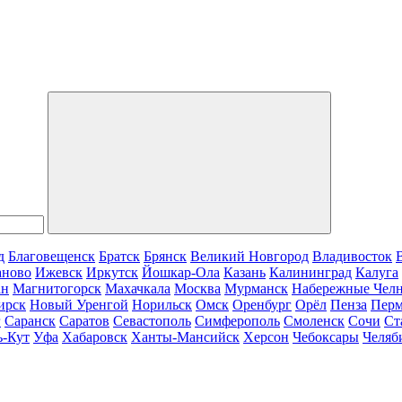
д
Благовещенск
Братск
Брянск
Великий Новгород
Владивосток
аново
Ижевск
Иркутск
Йошкар-Ола
Казань
Калининград
Калуга
ан
Магнитогорск
Махачкала
Москва
Мурманск
Набережные Чел
ирск
Новый Уренгой
Норильск
Омск
Оренбург
Орёл
Пенза
Пер
г
Саранск
Саратов
Севастополь
Симферополь
Смоленск
Сочи
Ст
ь-Кут
Уфа
Хабаровск
Ханты-Мансийск
Херсон
Чебоксары
Челяб