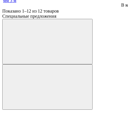
мм 3 м
В к
Показано 1–12 из
12
товаров
Специальные предложения