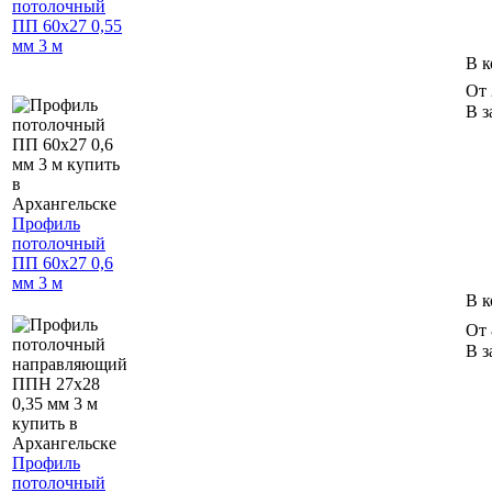
потолочный
ПП 60х27 0,55
мм 3 м
В к
От 
В з
Профиль
потолочный
ПП 60х27 0,6
мм 3 м
В к
От 
В з
Профиль
потолочный