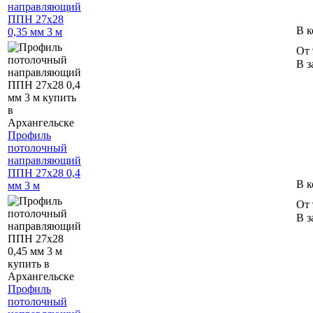
направляющий
ППН 27х28
В к
0,35 мм 3 м
От 
В з
Профиль
потолочный
направляющий
ППН 27х28 0,4
В к
мм 3 м
От 
В з
Профиль
потолочный