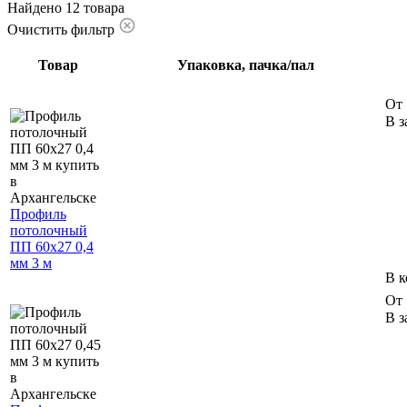
Найдено 12 товара
Очистить фильтр
Товар
Упаковка, пачка/пал
От 
В з
Профиль
потолочный
ПП 60х27 0,4
мм 3 м
В к
От 
В з