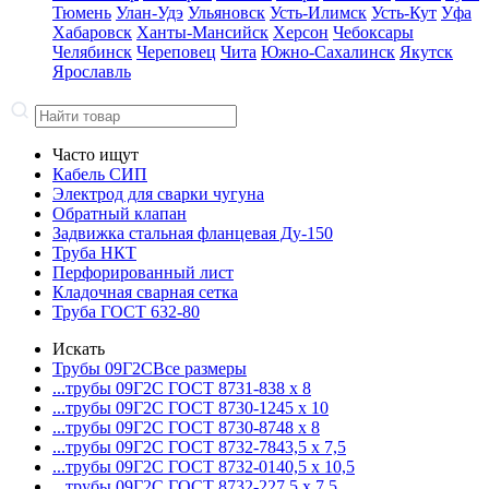
Тюмень
Улан-Удэ
Ульяновск
Усть-Илимск
Усть-Кут
Уфа
Хабаровск
Ханты-Мансийск
Херсон
Чебоксары
Челябинск
Череповец
Чита
Южно-Сахалинск
Якутск
Ярославль
Часто ищут
Кабель СИП
Электрод для сварки чугуна
Обратный клапан
Задвижка стальная фланцевая Ду-150
Труба НКТ
Перфорированный лист
Кладочная сварная сетка
Труба ГОСТ 632-80
Искать
Трубы 09Г2С
Все размеры
...трубы 09Г2С ГОСТ 8731-8
38 x 8
...трубы 09Г2С ГОСТ 8730-12
45 x 10
...трубы 09Г2С ГОСТ 8730-87
48 x 8
...трубы 09Г2С ГОСТ 8732-78
43,5 x 7,5
...трубы 09Г2С ГОСТ 8732-01
40,5 x 10,5
...трубы 09Г2С ГОСТ 8732-22
7,5 x 7,5