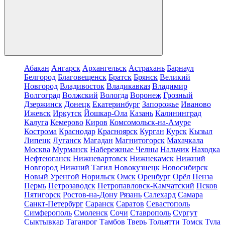
Абакан
Ангарск
Архангельск
Астрахань
Барнаул
Белгород
Благовещенск
Братск
Брянск
Великий
Новгород
Владивосток
Владикавказ
Владимир
Волгоград
Волжский
Вологда
Воронеж
Грозный
Дзержинск
Донецк
Екатеринбург
Запорожье
Иваново
Ижевск
Иркутск
Йошкар-Ола
Казань
Калининград
Калуга
Кемерово
Киров
Комсомольск-на-Амуре
Кострома
Краснодар
Красноярск
Курган
Курск
Кызыл
Липецк
Луганск
Магадан
Магнитогорск
Махачкала
Москва
Мурманск
Набережные Челны
Нальчик
Находка
Нефтеюганск
Нижневартовск
Нижнекамск
Нижний
Новгород
Нижний Тагил
Новокузнецк
Новосибирск
Новый Уренгой
Норильск
Омск
Оренбург
Орёл
Пенза
Пермь
Петрозаводск
Петропавловск-Камчатский
Псков
Пятигорск
Ростов-на-Дону
Рязань
Салехард
Самара
Санкт-Петербург
Саранск
Саратов
Севастополь
Симферополь
Смоленск
Сочи
Ставрополь
Сургут
Сыктывкар
Таганрог
Тамбов
Тверь
Тольятти
Томск
Тула