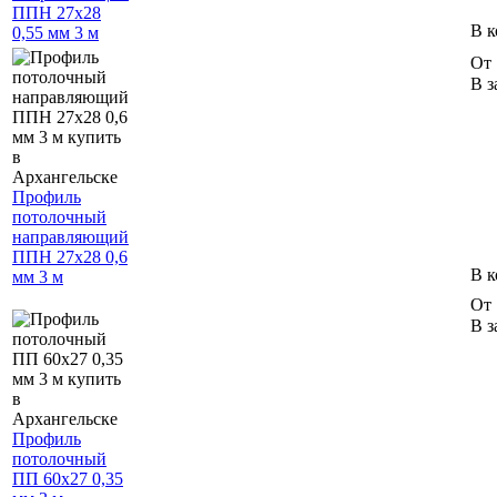
ППН 27х28
В к
0,55 мм 3 м
От 
В з
Профиль
потолочный
направляющий
ППН 27х28 0,6
В к
мм 3 м
От 
В з
Профиль
потолочный
ПП 60х27 0,35