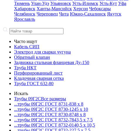
Тюмень
Улан-Удэ
Ульяновск
Усть-Илимск
Усть-Кут
Уфа
Хабаровск
Ханты-Мансийск
Херсон
Чебоксары
Челябинск
Череповец
Чита
Южно-Сахалинск
Якутск
Ярославль
Часто ищут
Кабель СИП
Электрод для сварки чугуна
Обратный клапан
Задвижка стальная фланцевая Ду-150
Труба НКТ
Перфорированный лист
Кладочная сварная сетка
Труба ГОСТ 632-80
Искать
Трубы 09Г2С
Все размеры
...трубы 09Г2С ГОСТ 8731-8
38 x 8
...трубы 09Г2С ГОСТ 8730-12
45 x 10
...трубы 09Г2С ГОСТ 8730-87
48 x 8
...трубы 09Г2С ГОСТ 8732-78
43,5 x 7,5
...трубы 09Г2С ГОСТ 8732-01
40,5 x 10,5
...трубы 09Г2С ГОСТ 8732-22
7,5 x 7,5